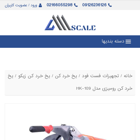
02166055298
09126236126
ورود / عضویت کاربران
دسته بندیها
خانه
/
تجهیزات فست فود
/
یخ خرد کن
/
یخ خرد کن زیکو
/ یخ
خرد کن رومیزی مدل HK-109