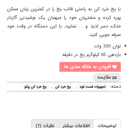
1
امتیازدهی
5.00
از 5 در
با یخ خرد کن به راحتی قالب یخ را در کمترین زمان ممکن
امتیازدهی
مشتری
پوره کرده و مشتریان خود را میهمان یک نوشیدنی گازدار
خنک، دسر لذیذ و … نمایید. با این دستگاه در وقت خود
صرفه جویی کنید.
توان 300 وات
بازدهی 65 کیلوگرم یخ در دقیقه
افزودن به علاقه مندی ها
مقایسه
دسته:
,
,
تجهیزات فست فود
یخ خرد کن
یخ خرد کن زیکو
توضیحات
اطلاعات بیشتر
نظرات (1)