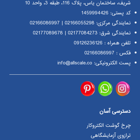
شریف، ساختمان یاس، پلاک 116، طبقه 3، واحد 10
کد پستی: 1459994426
نمایندگی مرکزی:
02166055298
|
02166086997
نمایندگی شرق:
02177084273
|
02177089678
تلفن همراه :
09126236126
فکس : 02166086997
پست الکترونیکی: info@allscale.co
دسترسی آسان
چرخ گوشت الکتروکار
ترازوی آزمایشگاهی