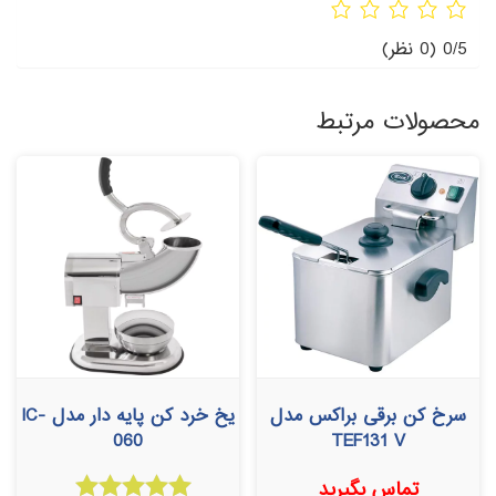
0/5
(0 نظر)
محصولات مرتبط
سرخ کن برقی براکس مدل
یخ خرد کن پایه دار مدل IC-
060
TEF131 V
تماس بگیرید