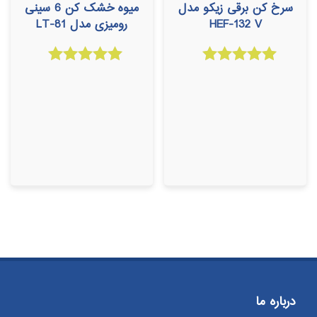
سرخ کن برقی زیکو مدل
میوه خشک کن 6 سینی
HEF-132 V
رومیزی مدل LT-81
امتیاز
امتیاز
5.00
5.00
از 5
از 5
درباره ما