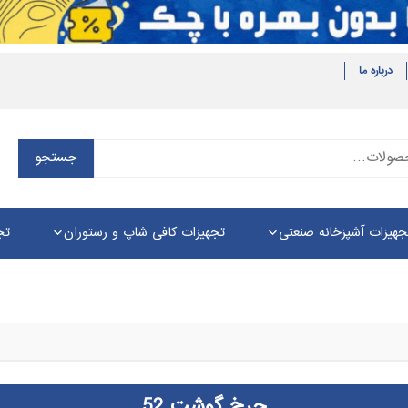
درباره ما
جستجو
جستجو
برای:
جهیزات آشپزخانه صنعتی
تجهیزات کافی شاپ و رستوران
تج
چرخ گوشت 52