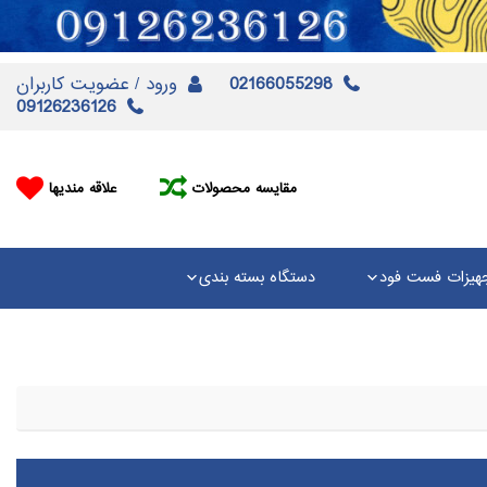
02166055298
ورود / عضویت کاربران
09126236126
مقایسه محصولات
علاقه مندیها
هیزات فست فود
دستگاه بسته بندی