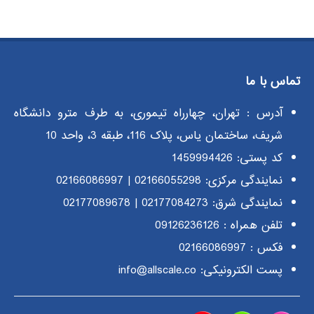
تماس با ما
آدرس : تهران، چهارراه تیموری، به طرف مترو دانشگاه
شریف، ساختمان یاس، پلاک 116، طبقه 3، واحد 10
کد پستی: 1459994426
نمایندگی مرکزی:
02166055298
|
02166086997
نمایندگی شرق:
02177084273
|
02177089678
تلفن همراه :
09126236126
فکس : 02166086997
پست الکترونیکی: info@allscale.co