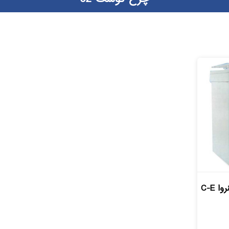
چرخ گوشت صنعتی مینروا C-E