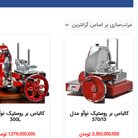
کالباس بر روستیک نوآو مدل
کالباس بر روستیک نو
300L
370/13
3,350,000,000
تومان
1,376,000,000
توم