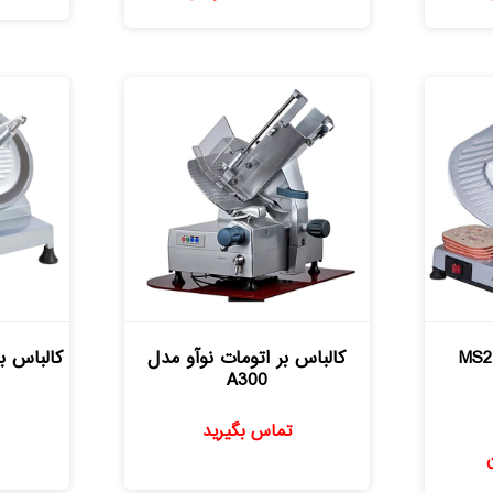
5.00
از 5
کالباس بر اتومات نوآو مدل
A300
تماس بگیرید