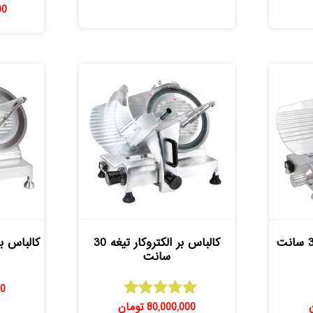
00
کالباس بر الکتروکار تیغه 30
سانت
00
80,000,000
تومان
امتیاز