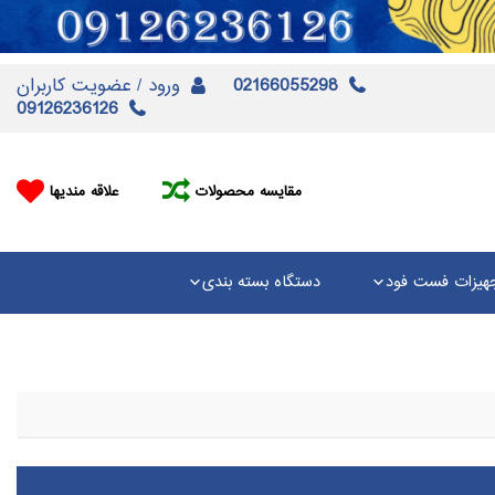
02166055298
ورود / عضویت کاربران
09126236126
مقایسه محصولات
علاقه مندیها
هیزات فست فود
دستگاه بسته بندی