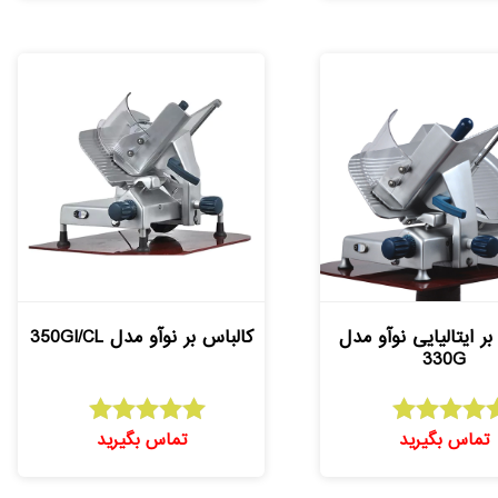
بر ایتالیایی نوآو مدل
کالباس بر نوآو مدل 350GI/CL
330G
تماس بگیرید
تماس بگیرید
امتیاز
امتیاز
5.00
5.00
از 5
از 5