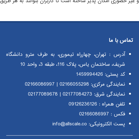
یر حضوری امکان پذیر ساخته است تا کاربران بتوانند به هر طریق ک
تماس با ما
آدرس : تهران، چهارراه تیموری، به طرف مترو دانشگاه
شریف، ساختمان یاس، پلاک 116، طبقه 3، واحد 10
کد پستی: 1459994426
نمایندگی مرکزی:
02166055298
|
02166086997
نمایندگی شرق:
02177084273
|
02177089678
تلفن همراه :
09126236126
فکس : 02166086997
پست الکترونیکی: info@allscale.co