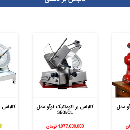
آو مدل
کالباس بر اتوماتیک نوآو مدل
کالباس بر
350I/CL
ان
1,077,000,000
تومان