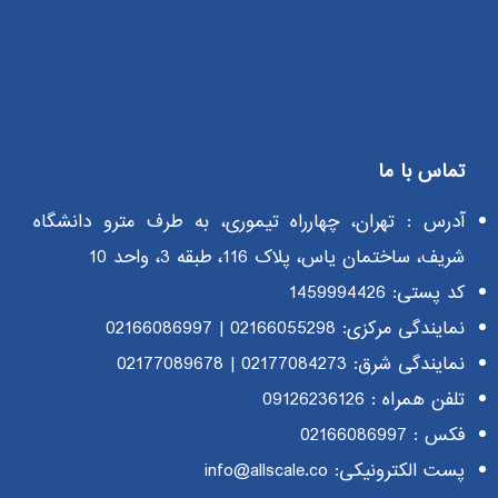
تماس با ما
آدرس : تهران، چهارراه تیموری، به طرف مترو دانشگاه
شریف، ساختمان یاس، پلاک 116، طبقه 3، واحد 10
کد پستی: 1459994426
نمایندگی مرکزی:
02166055298
|
02166086997
نمایندگی شرق:
02177084273
|
02177089678
تلفن همراه :
09126236126
فکس : 02166086997
پست الکترونیکی: info@allscale.co