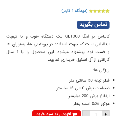
(دیدگاه
1
کاربر)
1
امتیازدهی
5.00
از 5 در
تماس بگیرید
امتیازدهی
مشتری
کالباس بر امگا GLT300 یک دستگاه خوب و با کیفیت
ایتالیایی است که جهت استفاده در پروتئینی ها، رستوران ها
و فست فود پیشنهاد میشود. این محصول را با 1 سال
گارانتی از آل اسکیل خریداری نمایید.
ویژگی ها:
قطر تیغه 30 سانتی متر
ضخامت برش 0 الی 15 میلیمتر
ارتفاع برش 200 میلیمتر
موتور 0/25 اسب بخار
کالباس
افزودن به سبد خرید
-
+
بر