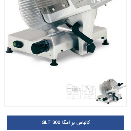
کالباس بر امگا GLT 300