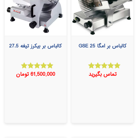
کالباس بر امگا GSE 25
کالباس بر بیکرز تیغه 27.5
تماس بگیرید
61,500,000
تومان
امتیاز
امتیاز
5.00
5.00
از 5
از 5