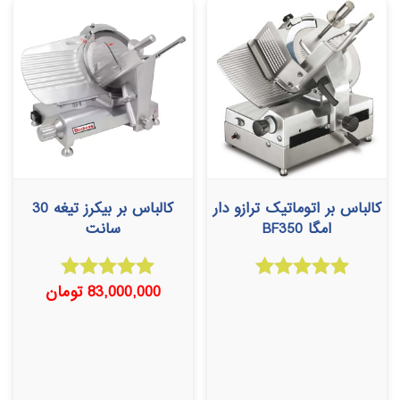
کالباس بر اتوماتیک ترازو دار
کالباس بر بیکرز تیغه 30
امگا BF350
سانت
83,000,000
تومان
امتیاز
امتیاز
5.00
5.00
از 5
از 5