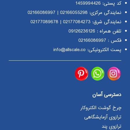
کد پستی: 1459994426
نمایندگی مرکزی:
02166055298
|
02166086997
نمایندگی شرق:
02177084273
|
02177089678
تلفن همراه :
09126236126
فکس : 02166086997
پست الکترونیکی: info@allscale.co
دسترسی آسان
چرخ گوشت الکتروکار
ترازوی آزمایشگاهی
ترازوی پند