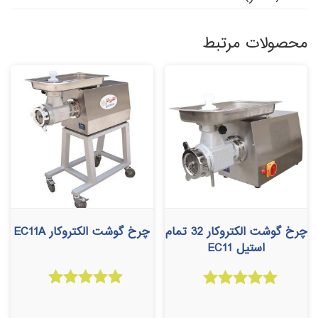
محصولات مرتبط
چرخ گوشت الکتروکار 32 تمام
چرخ گوشت الکتروکار EC11A
استیل EC11
امتیاز
امتیاز
5.00
5.00
از 5
از 5