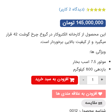
(دیدگاه
2
کاربر)
2
امتیازدهی
4.50
از 5
145,000,000
تومان
در
امتیازدهی
مشتری
این محصول از کارخانه الکتروکار در گروع چرخ گوشت 42 قرار
میگیرد و از کیفیت بالایی برخوردار است.
ویژگی ها:
موتور 7.5 اسب بخار
بازدهی 800 کیلوگرم
چرخ
افزودن به سبد خرید
-
+
گوشت
تسمه
ای
الکتروکار
افزودن به علاقه مندی ها
EC06
عدد
مقایسه
شناسه محصول:
0012