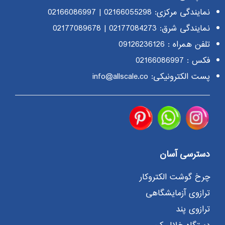
نمایندگی مرکزی:
02166055298
|
02166086997
نمایندگی شرق:
02177084273
|
02177089678
تلفن همراه :
09126236126
فکس : 02166086997
پست الکترونیکی: info@allscale.co
دسترسی آسان
چرخ گوشت الکتروکار
ترازوی آزمایشگاهی
ترازوی پند