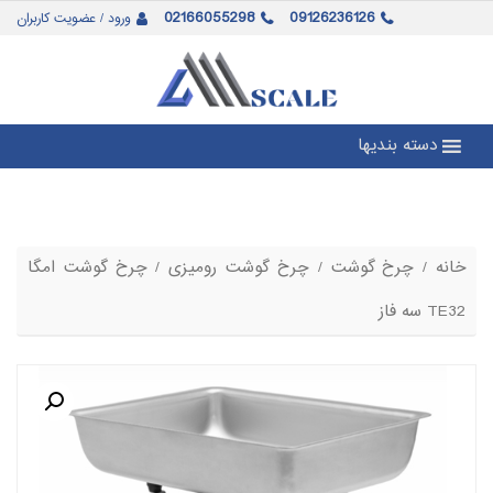
02166055298
09126236126
ورود / عضویت کاربران
دسته بندیها
خانه
/
چرخ گوشت
/
چرخ گوشت رومیزی
/ چرخ گوشت امگا
TE32 سه فاز