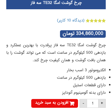
چرخ گوشت امگا TE32 سه فاز
(دیدگاه
10
کاربر)
10
امتیازدهی
5.00
از 5 در
334,860,000
تومان
امتیازدهی
مشتری
چرخ گوشت امگا TE32 سه فاز پرقدرت با بهترین عملکرد و
بازدهی 500 کیلوگرم در ساعت است که می تواند گوشت را با
همان بافت گوشت و همان کیفیت چرخ کند.
الکتروموتور 3 اسب بخار
بازدهی 500 کیلوگرم در ساعت
دارای قطعات استیل
دارای بدنه آلومینیوم آنودایز
چرخ
افزودن به سبد خرید
-
+
گوشت
امگا
TE32