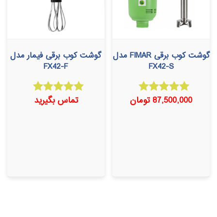
گوشت کوب برقی FIMAR مدل
گوشت کوب برقی فیمار مدل
FX42-F
FX42-S
87,500,000
تومان
تماس بگیرید
امتیاز
امتیاز
5.00
5.00
از 5
از 5