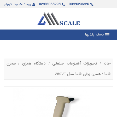
02166055298
09126236126
ورود / عضویت کاربران
دسته بندیها
خانه
/
تجهیزات آشپزخانه صنعتی
/
دستگاه همزن
/
همزن
فاما
/ همزن برقی فاما مدل 250VF