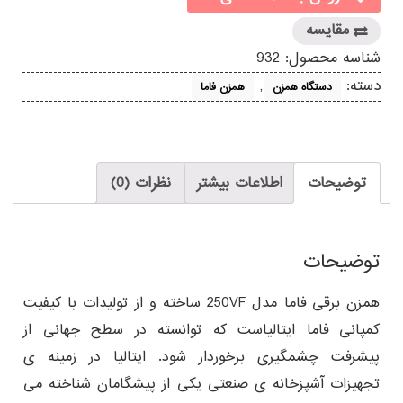
عدد
مقایسه
شناسه محصول:
932
دسته:
,
دستگاه همزن
همزن فاما
توضیحات
اطلاعات بیشتر
نظرات (0)
توضیحات
همزن برقی فاما مدل 250VF ساخته و از تولیدات با کیفیت
کمپانی فاما ایتالیاست که توانسته در سطح جهانی از
پیشرفت چشمگیری برخوردار شود. ایتالیا در زمینه ی
تجهیزات آشپزخانه ی صنعتی یکی از پیشگامان شناخته می