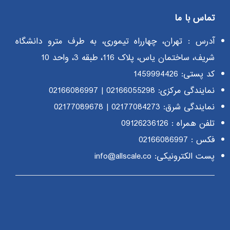
تماس با ما
آدرس : تهران، چهارراه تیموری، به طرف مترو دانشگاه
شریف، ساختمان یاس، پلاک 116، طبقه 3، واحد 10
کد پستی: 1459994426
نمایندگی مرکزی:
02166055298
|
02166086997
نمایندگی شرق:
02177084273
|
02177089678
تلفن همراه :
09126236126
فکس : 02166086997
پست الکترونیکی: info@allscale.co