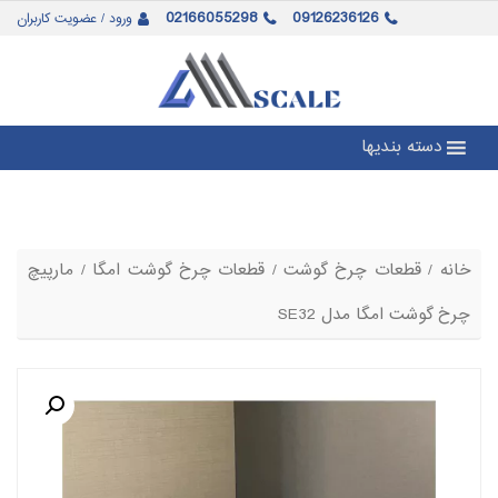
02166055298
09126236126
ورود / عضویت کاربران
دسته بندیها
خانه
/
قطعات چرخ گوشت
/
قطعات چرخ گوشت امگا
/ مارپیچ
چرخ گوشت امگا مدل SE32