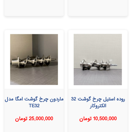
روده استیل چرخ گوشت 32
ماردون چرخ گوشت امگا مدل
الکتروکار
TE32
10,500,000
تومان
25,000,000
تومان