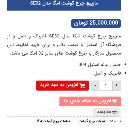
مارپیچ چرخ گوشت امگا مدل SE32
25,000,000
تومان
مارپیچ چرخ گوشت امگا مدل SE32 فابریک و اصل را از
فروشگاه آل اسکیل با قیمت عالی و ارزان خرید نمایید. این
محصول سازگار با چرخ گوشت های سایز 32 امگا می باشد.
جنس بدنه استیل 304
فابریک و اصل
مارپیچ
افزودن به سبد خرید
-
+
چرخ
گوشت
امگا
مدل
افزودن به علاقه مندی ها
SE32
عدد
مقایسه
دسته:
,
قطعات چرخ گوشت
قطعات چرخ گوشت امگا