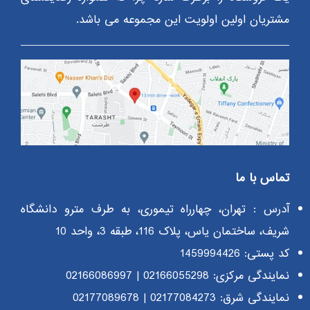
مشتریان اولین اولویت این مجموعه می باشد.
تماس با ما
آدرس : تهران، چهارراه تیموری، به طرف مترو دانشگاه
شریف، ساختمان یاس، پلاک 116، طبقه 3، واحد 10
کد پستی: 1459994426
نمایندگی مرکزی:
02166055298
|
02166086997
نمایندگی شرق:
02177084273
|
02177089678