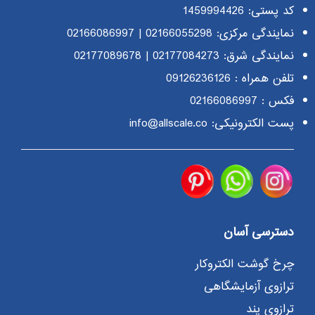
کد پستی: 1459994426
نمایندگی مرکزی:
02166055298
|
02166086997
نمایندگی شرق:
02177084273
|
02177089678
تلفن همراه :
09126236126
فکس : 02166086997
پست الکترونیکی: info@allscale.co
دسترسی آسان
چرخ گوشت الکتروکار
ترازوی آزمایشگاهی
ترازوی پند