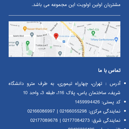
مشتریان اولین اولویت این مجموعه می باشد.
تماس با ما
آدرس : تهران، چهارراه تیموری، به طرف مترو دانشگاه
شریف، ساختمان یاس، پلاک 116، طبقه 3، واحد 10
کد پستی: 1459994426
نمایندگی مرکزی:
02166055298
|
02166086997
نمایندگی شرق:
02177084273
|
02177089678