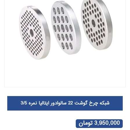
شبکه چرخ گوشت 22 سالوادور ایتالیا نمره 3/5
3,950,000
تومان