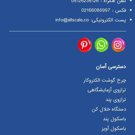
تلفن همراه :
09126236126
فکس : 02166086997
پست الکترونیکی: info@allscale.co
دسترسی آسان
چرخ گوشت الکتروکار
ترازوی آزمایشگاهی
ترازوی پند
دستگاه خلال کن
باسکول پند
باسکول آویز