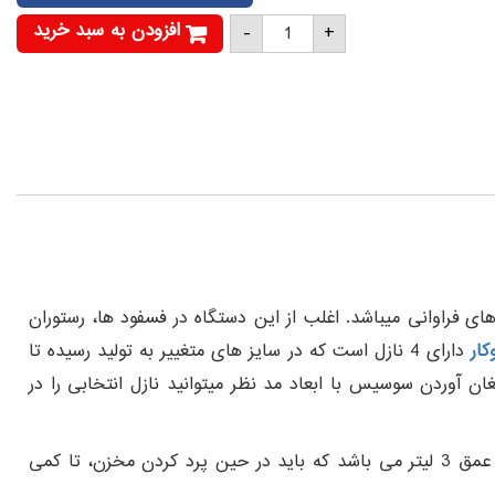
سوسیس
افزودن به سبد خرید
-
+
پر
کن
دستی
3
لیتری
الکتروکار
عدد
روکار را معرفی میکنیم که دارای قابلیت های فراوانی میباشد. اغلب از این دستگاه در فسفود ها، رستوران
دارای 4 نازل است که در سایز های متغییر به تولید رسیده تا
 4 و 5 سانتی به تولید رسیده است و برای به ارمغان آوردن سوسیس با ابعاد مد نظر میتوانید نازل انتخابی را در
با کمک دست کار میکند به همین دلیل توقع خروجی بالایی از آن نمیتوان داشت. مخزن این محصول تا عمق 3 لیتر می باشد که باید در حین پرد کردن مخزن، تا کمی