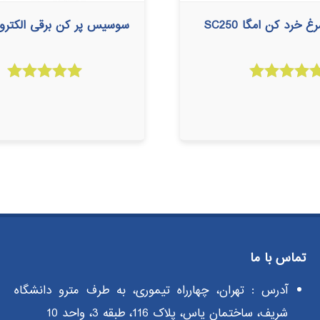
 خرد کن امگا SC250
سوسیس پر کن برقی الکتروکار 29
امتیاز
امتیاز
5.00
5.00
از 5
از 5
تماس با ما
آدرس : تهران، چهارراه تیموری، به طرف مترو دانشگاه
شریف، ساختمان یاس، پلاک 116، طبقه 3، واحد 10