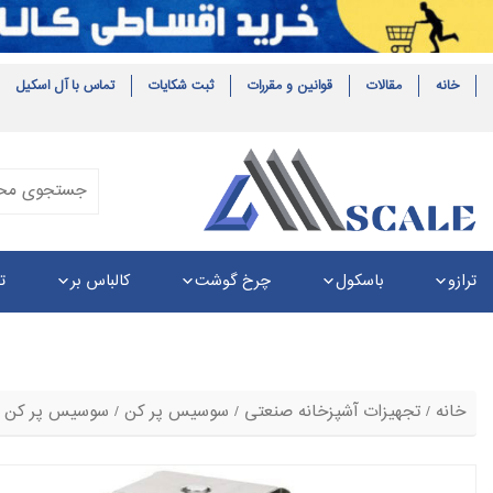
خانه
مقالات
قوانین و مقررات
ثبت شکایات
تماس با آل اسکیل
ترازو
باسکول
چرخ گوشت
کالباس بر
ت
خانه
/
تجهیزات آشپزخانه صنعتی
/
سوسیس پر کن
/
سوسیس پر کن ال