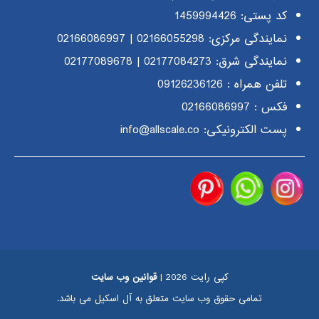
کد پستی: 1459994426
نمایندگی مرکزی:
02166055298
|
02166086997
نمایندگی شرق:
02177084273
|
02177089678
تلفن همراه :
09126236126
فکس : 02166086997
پست الکترونیکی: info@allscale.co
کپی رایت 2026 |
قوانین وب سایت
تمامی حقوق وب سایت متعلق به آل اسکیل می باشد.