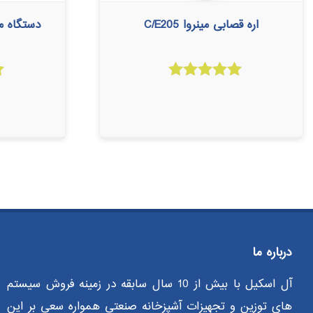
اره قصابی مینروا C/E205
دستگاه مرغ
امتیاز
5.00
از 5
درباره ما
آل اسکیل با بیش از 10 سال سابقه در زمینه فروش سیستم
های توزین و تجهیزات آشپزخانه صنعتی همواره سعی بر این