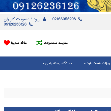
02166055298
ورود / عضویت کاربران
09126236126
مقایسه محصولات
علاقه مندیها
هیزات فست فود
دستگاه بسته بندی