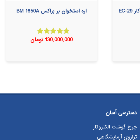
EC-
اره استخوان بر براکس BM 1650A
130,000,000
تومان
امتیاز
5.00
از 5
دسترسی آسان
چرخ گوشت الکتروکار
ترازوی آزمایشگاهی