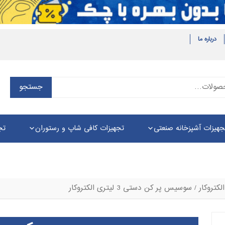
درباره ما
جستجو
جستجو
برای:
جهیزات آشپزخانه صنعتی
تجهیزات کافی شاپ و رستوران
تج
کتروکار
/ سوسیس پر کن دستی 3 لیتری الکتروکار