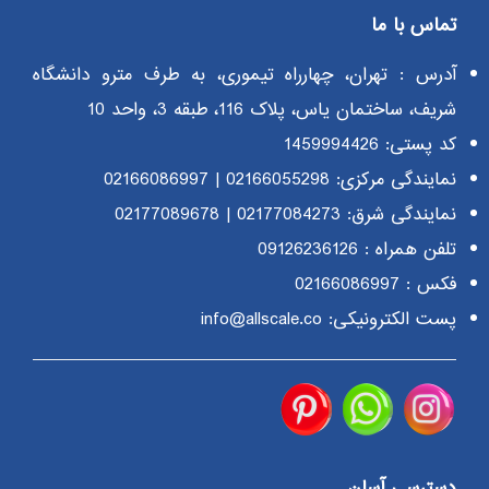
تماس با ما
آدرس : تهران، چهارراه تیموری، به طرف مترو دانشگاه
شریف، ساختمان یاس، پلاک 116، طبقه 3، واحد 10
کد پستی: 1459994426
نمایندگی مرکزی:
02166055298
|
02166086997
نمایندگی شرق:
02177084273
|
02177089678
تلفن همراه :
09126236126
فکس : 02166086997
پست الکترونیکی: info@allscale.co
دسترسی آسان