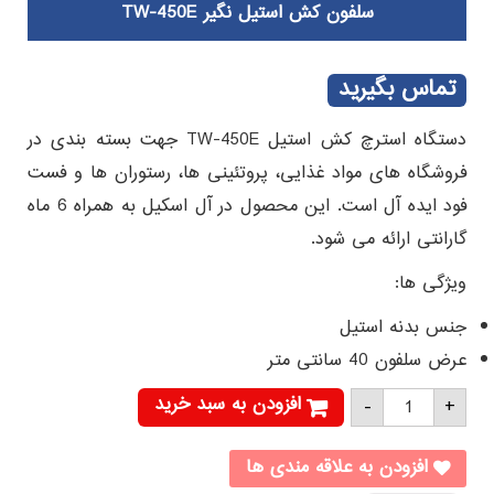
سلفون کش استیل نگیر TW-450E
تماس بگیرید
دستگاه استرچ کش استیل TW-450E جهت بسته بندی در
فروشگاه های مواد غذایی، پروتئینی ها، رستوران ها و فست
فود ایده آل است. این محصول در آل اسکیل به همراه 6 ماه
گارانتی ارائه می شود.
ویژگی ها:
جنس بدنه استیل
عرض سلفون 40 سانتی متر
سلفون
افزودن به سبد خرید
-
+
کش
استیل
نگیر
TW-
افزودن به علاقه مندی ها
450E