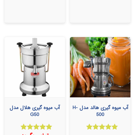
آب میوه گیری هالد مدل H-
آب میوه گیری هلال مدل
G50
500