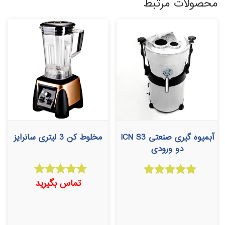
محصولات مرتبط
آبمیوه گیری صنعتی ICN S3
مخلوط کن 3 لیتری سانرایز
دو ورودی
تماس بگیرید
امتیاز
امتیاز
5.00
5.00
از 5
از 5