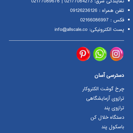
نمایندگی شرق:
02177084273
|
02177089678
تلفن همراه :
09126236126
فکس : 02166086997
پست الکترونیکی: info@allscale.co
دسترسی آسان
چرخ گوشت الکتروکار
ترازوی آزمایشگاهی
ترازوی پند
دستگاه خلال کن
باسکول پند