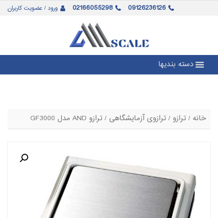
02166055298
09126236126
ورود / عضویت کاربران
دسته بندیها
خانه
/
ترازو
/
ترازوی آزمایشگاهی
/ ترازو AND مدل GF3000