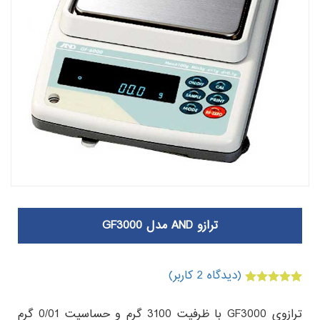
ترازو AND مدل GF3000
(دیدگاه
2
کاربر)
2
امتیازدهی
5.00
از 5 در
ترازوی GF3000 با ظرفیت 3100 گرم و حساسیت 0/01 گرم
امتیازدهی