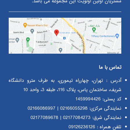
مشتریان اولین اولویت این مجموعه می باشد.
تماس با ما
آدرس : تهران، چهارراه تیموری، به طرف مترو دانشگاه
شریف، ساختمان یاس، پلاک 116، طبقه 3، واحد 10
کد پستی: 1459994426
نمایندگی مرکزی:
02166055298
|
02166086997
نمایندگی شرق:
02177084273
|
02177089678
تلفن همراه :
09126236126