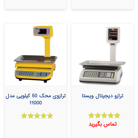
ترازو دیجیتال ویستا
ترازوی محک 50 کیلویی مدل
11000
تماس بگیرید
امتیاز
امتیاز
5.00
5.00
از 5
از 5