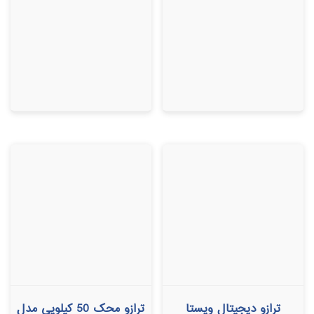
5.00
5.00
از 5
از 5
ترازو دیجیتال ویستا
ترازو محک 50 کیلویی مدل