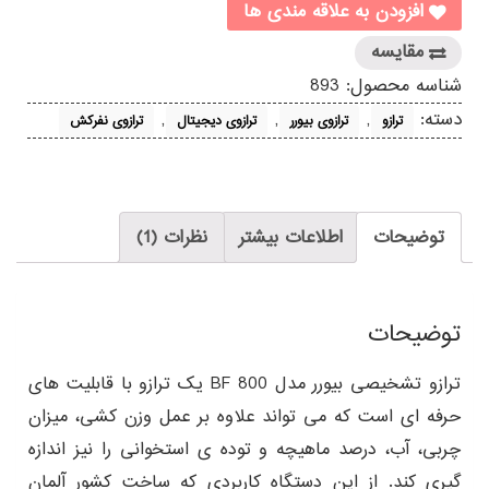
BF
افزودن به علاقه مندی ها
800
عدد
مقایسه
شناسه محصول:
893
دسته:
,
,
,
ترازو
ترازوی بیورر
ترازوی دیجیتال
ترازوی نفرکش
توضیحات
اطلاعات بیشتر
نظرات (1)
توضیحات
ترازو تشخیصی بیورر مدل BF 800 یک ترازو با قابلیت های
حرفه ای است که می تواند علاوه بر عمل وزن کشی، میزان
چربی، آب، درصد ماهیچه و توده‌ ی استخوانی را نیز اندازه
گیری کند. از این دستگاه کاربردی که ساخت کشور آلمان