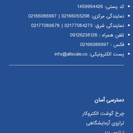
کد پستی: 1459994426
نمایندگی مرکزی:
02166055298
|
02166086997
نمایندگی شرق:
02177084273
|
02177089678
تلفن همراه :
09126236126
فکس : 02166086997
پست الکترونیکی: info@allscale.co
دسترسی آسان
چرخ گوشت الکتروکار
ترازوی آزمایشگاهی
ترازوی پند