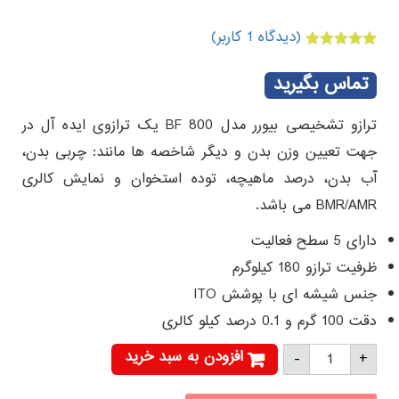
(دیدگاه
1
کاربر)
1
امتیازدهی
5.00
از 5 در
تماس بگیرید
امتیازدهی
مشتری
ترازو تشخیصی بیورر مدل BF 800 یک ترازوی ایده آل در
جهت تعیین وزن بدن و دیگر شاخصه ها مانند: چربی بدن،
آب بدن، درصد ماهیچه، توده استخوان و نمایش کالری
BMR/AMR می باشد.
دارای 5 سطح فعالیت
ظرفیت ترازو 180 کیلوگرم
جنس شیشه ای با پوشش ITO
دقت 100 گرم و 0.1 درصد کیلو کالری
ترازو
افزودن به سبد خرید
-
+
تشخیصی
بیورر
مدل