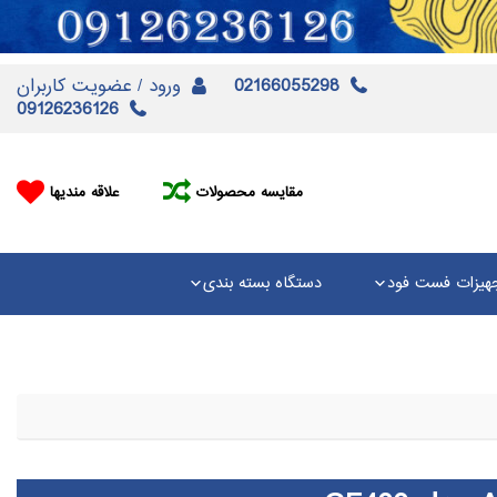
02166055298
ورود / عضویت کاربران
09126236126
مقایسه محصولات
علاقه مندیها
هیزات فست فود
دستگاه بسته بندی