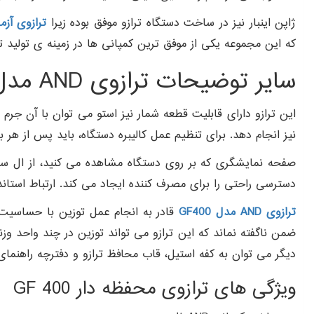
ژاپن اینبار نیز در ساخت دستگاه ترازو موفق بوده زیرا
ترازوی آز
که این مجموعه یکی از موفق ترین کمپانی ها در زمینه ی تولید 
سایر توضیحات ترازوی AND مدل GF400
این ترازو دارای قابلیت قطعه شمار نیز استو می توان با آن جرم م
نیز انجام دهد. برای تنظیم عمل کالیبره دستگاه، باید پس از هر 
صفحه نمایشگری که بر روی دستگاه مشاهده می کنید، از ال سی
دسترسی راحتی را برای مصرف کننده ایجاد می کند. ارتباط استاندا
ترازوی AND مدل GF400
ضمن ناگفته نماند که این ترازو می تواند توزین در چند واحد وز
دیگر می توان به کفه استیل، قاب محافظ ترازو و دفترچه راهنمای ترازو اشاره نمود و ضمانت نامه 12 ماهه که دلیل برای
ویژگی های ترازوی محفظه دار GF 400