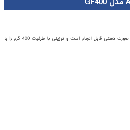
عمل کالیبره ترازوی AND مدل GF400 چون خارجی ست به صورت دستی قابل انجام است و توزینی با ظرفیت 400 گرم را با