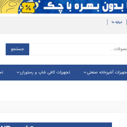
درباره ما
جستجو
جستجو
برای:
جهیزات آشپزخانه صنعتی
تجهیزات کافی شاپ و رستوران
تج