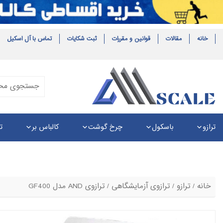
خانه
مقالات
قوانین و مقررات
ثبت شکایات
تماس با آل اسکیل
ترازو
باسکول
چرخ گوشت
کالباس بر
ت
خانه
/
ترازو
/
ترازوی آزمایشگاهی
/ ترازوی AND مدل GF400