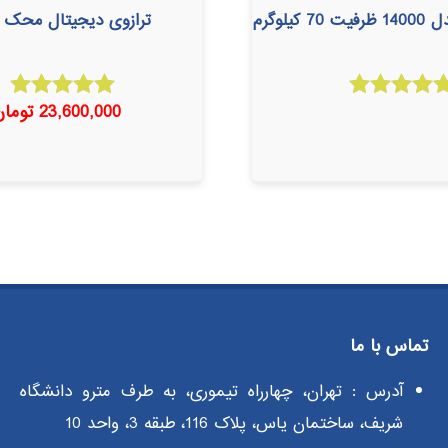
کیلوگرم
ترازوی دیجیتال محک 9800
23,600,000
تومان
امتیاز
امتیاز
5.00
5.00
از 5
از 5
تماس با ما
آدرس : تهران، چهارراه تیموری، به طرف مترو دانشگاه
شریف، ساختمان یاس، پلاک 116، طبقه 3، واحد 10