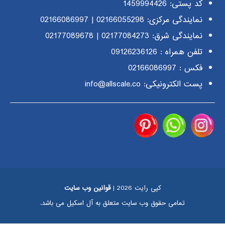
کد پستی: 1459994426
نمایندگی مرکزی:
02166055298
|
02166086997
نمایندگی شرق:
02177084273
|
02177089678
تلفن همراه :
09126236126
فکس : 02166086997
پست الکترونیکی: info@allscale.co
کپی رایت 2026 |
قوانین وب سایت
تمامی حقوق وب سایت متعلق به آل اسکیل می باشد.