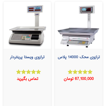
ترازوی محک 14000 پلاس
ترازوی ویستا پرینتردار
67,100,000
تومان
تماس بگیرید
امتیاز
امتیاز
5.00
5.00
از 5
از 5