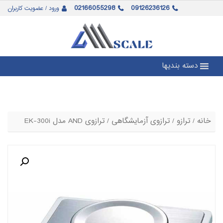
02166055298
09126236126
ورود / عضویت کاربران
دسته بندیها
خانه
/
ترازو
/
ترازوی آزمایشگاهی
/ ترازوی AND مدل EK-300i