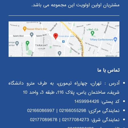
مشتریان اولین اولویت این مجموعه می باشد.
تماس با ما
آدرس : تهران، چهارراه تیموری، به طرف مترو دانشگاه
شریف، ساختمان یاس، پلاک 116، طبقه 3، واحد 10
کد پستی: 1459994426
نمایندگی مرکزی:
02166055298
|
02166086997
نمایندگی شرق:
02177084273
|
02177089678