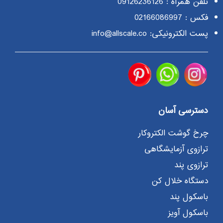
تلفن همراه :
09126236126
فکس : 02166086997
پست الکترونیکی: info@allscale.co
دسترسی آسان
چرخ گوشت الکتروکار
ترازوی آزمایشگاهی
ترازوی پند
دستگاه خلال کن
باسکول پند
باسکول آویز