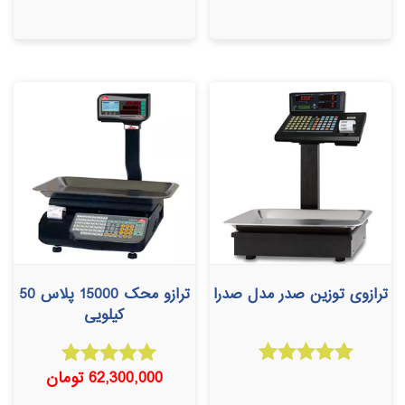
ترازوی توزین صدر مدل صدرا
ترازو محک 15000 پلاس 50
کیلویی
62,300,000
تومان
امتیاز
امتیاز
5.00
4.67
از 5
از 5