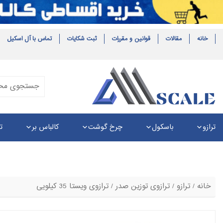
خانه
مقالات
قوانین و مقررات
ثبت شکایات
تماس با آل اسکیل
ترازو
باسکول
چرخ گوشت
کالباس بر
ت
خانه
/
ترازو
/
ترازوی توزین صدر
/ ترازوی ویستا 35 کیلویی