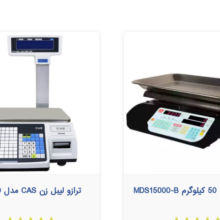
MD
ترازو لیبل زن CAS مدل CL5200