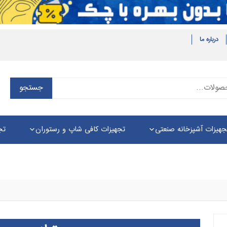
درباره ما
جستجو
جستجو
برای:
جهیزات آشپزخانه صنعتی
تجهیزات کافی شاپ و رستوران
تج