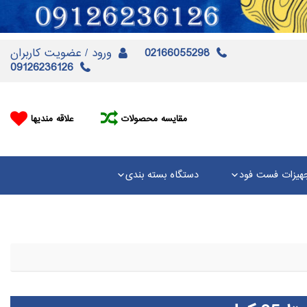
02166055298
ورود / عضویت کاربران
09126236126
مقایسه محصولات
علاقه مندیها
هیزات فست فود
دستگاه بسته بندی