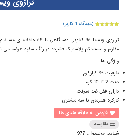
ترازوی ویستا 35 ک
(دیدگاه
1
کاربر)
1
امتیازدهی
5.00
از 5 در
ترازوی ویستا 35 کیلویی دس
امتیازدهی
مشتری
مقاوم و مستحکم پلاستیک فشرده در رنگ سفید عرضه می ش
ویژگی ها:
ظرفیت 35 کیلوگرم
دقت 2 تا 10 گرم
دارای قفل ضد سرقت
کارکرد همزمان با سه مشتری
افزودن به علاقه مندی ها
مقایسه
شناسه محصول:
977