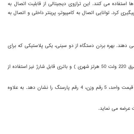
ل ساخت کارخانه zemic یکی از بهترین لودسل ها استفاده می کنند. این ترازوی دیجیتالی از قابلیت اتصال به
 کرد. توانایی اتصال به کامپیوتر، پرینتر داخلی و اتصال به
 می دهند. بهره بردن دستگاه از دو سینی، یکی پلاستیکی که برای
ابعاد سینی این ترازوی 35 کیلویی توزین صدر، 48 در 35 سانتی متر بوده که مناسب برای وزن کشی خواهد بود. منبع تغذیه برق ( برق 220 ولت 50 هرتز شهری ) و باتری قابل شارژ نیز استفاده از
صفحه ی نمایشگر LED گرافیکی آن نیز شفاف در نمایش ارقام و اعداد توزین شده می باشد که قادر است 7 رقم قیمت کل، 6 رقم قیمت واحد، 5 رقم وزن، 4 رقم پارسنگ را نشان دهد. به علاوه
مت عرضه می نماید.