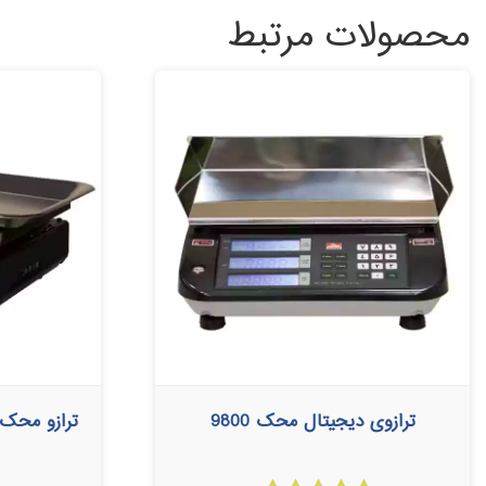
محصولات مرتبط
ترازوی دیجیتال محک 9800
ترازو محک 50 کیلوگرم S15000-B