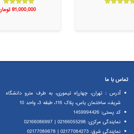
81,000,000
تومان
امتیاز
امتیاز
5.00
5.00
از 5
از 5
تماس با ما
آدرس : تهران، چهارراه تیموری، به طرف مترو دانشگاه
شریف، ساختمان یاس، پلاک 116، طبقه 3، واحد 10
کد پستی: 1459994426
نمایندگی مرکزی:
02166055298
|
02166086997
نمایندگی شرق:
02177084273
|
02177089678