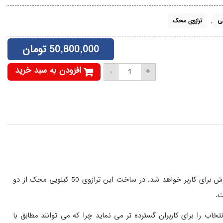
,
هی
ترازوی محک
50,800,000
تومان
ترازوی
افزودن به سبد خرید
-
+
محک
16000
پرینتردار
50
کیلویی
عدد
ترازوی محک 16000 پرینتردار 50 کیلویی جزء ترازو هایی می باشد که با قابلیت چاپ رسید و فاکتور برای مشتری سبب افزایش سرعت در عملکرد فروش برای کاربر خواهد شد. در ساخت این ترازوی 50 کیلویی محک از دو
ینه ی انتخاب را برای کاربران گسترده تر می نماید چرا که می توانند مطابق با