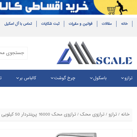
خانه
مقالات
قوانین و مقررات
ثبت شکایات
تماس با آل اسکیل
ترازو
باسکول
چرخ گوشت
کالباس بر
ت
خانه
/
ترازو
/
ترازوی محک
/ ترازوی محک 16000 پرینتردار 50 کیلویی