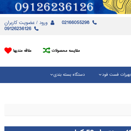
02166055298
ورود / عضویت کاربران
09126236126
مقایسه محصولات
علاقه مندیها
هیزات فست فود
دستگاه بسته بندی