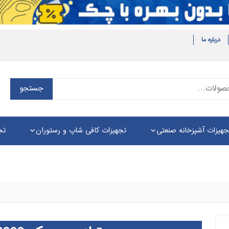
درباره ما
جستجو
جستجو
برای:
جهیزات آشپزخانه صنعتی
تجهیزات کافی شاپ و رستوران
تج