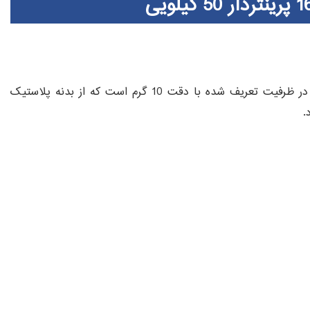
ترازوی محک 16000 پرینتردار 50 کیلویی، قادر به توزین بار در ظرفیت تعریف شده با دقت 10 گرم است که از بدنه پلاستیک