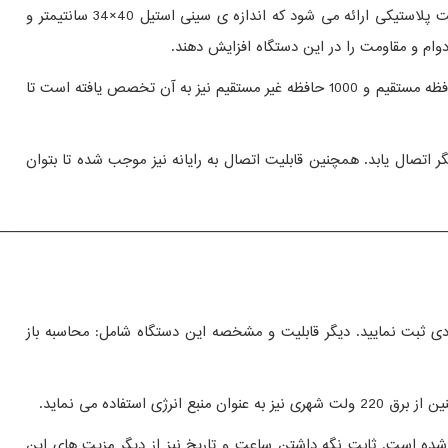
دکوراسیون فضای مربوطه، مدل مورد نظر را انتخاب نمایند. ابعاد کلی این دستگاه 600×400×568 میلی متر است که با دو سینی لبه دار استیل و تخت پلاستیکی ارائه می شود که اندازه ی سینی استیل 40×34 سانتیمتر و
نمایشگری تعبیه شده از نوع ال ای دی، که قادر به نمایش 6 رقم قیمت واحد و 7 رقم قیمت کل با وضوح بسیار بالا می باشد. 35 حافظه مستقیم و 1000 حافظه غیر مستقیم نیز به آن تخصص یافته است تا
 قادر است به کارت خوان های بانکی، بارکد خوان و کشوی پول برقی متصل گردد و با استفاده از wifi، به 250 ترازوی دیگر اتصال یابد. همچنین قابلیت اتصال به رایانه نیز موجب شده تا بتوان
——————————————————————————————
 وزنی و تعدادی ثبت نمایید. دیگر قابلیت و مشخصه این دستگاه شامل: محاسبه باز
فاده می نماید.
 شده است. ثابت نگه داشتن ساعت و تاریخ نیز از دیگر مزیت های این