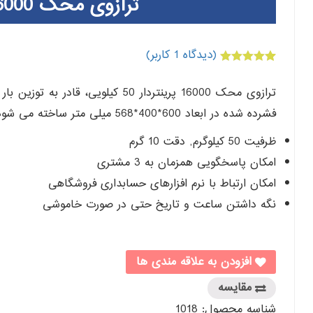
ترازوی محک 16000 پرینتردار 50 کیلویی
(دیدگاه
1
کاربر)
1
امتیازدهی
5.00
از 5 در
امتیازدهی
مشتری
فشرده شده در ابعاد 600*400*568 میلی متر ساخته می شود.
ظرفیت 50 کیلوگرم, دقت 10 گرم
امکان پاسخگویی همزمان به 3 مشتری
امکان ارتباط با نرم افزارهای حسابداری فروشگاهی
نگه داشتن ساعت و تاریخ حتی در صورت خاموشی
افزودن به علاقه مندی ها
مقایسه
شناسه محصول:
1018