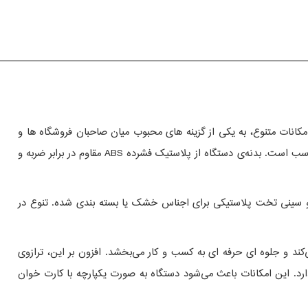
——————————————————————————————
یق و امکانات متنوع، به یکی از گزینه‌ های محبوب میان صاحبان فروشگاه‌ ها و
مراکز توزیع تبدیل شده است. این ترازوی فروشگاهی با ظرفیت ۵۰ کیلوگرم و دقت ۱۰ گرم، برای وزن‌ کشی اقلام مختلف در محیط‌ های پرتردد کاملاً مناسب است. بدنه‌ی دستگاه از پلاستیک فشرده ABS مقاوم در برابر ضربه و
گین و مرطوب، و سینی تخت پلاستیکی برای اجناس خشک یا بسته‌ بندی‌ شده. تنوع در
ند و جلوه‌ ای حرفه‌ ای به کسب‌ و کار می‌بخشد. افزون بر این، ترازوی
ک مدل 16000 قابلیت اتصال به سیستم‌ های فروشگاهی و حسابداری از طریق درگاه‌ های متنوعی مانند Wi-Fi، USB، RS232، و RJ11 را دارد. این امکانات باعث می‌شود دستگاه به‌ صورت یکپارچه با کارت‌ خوان