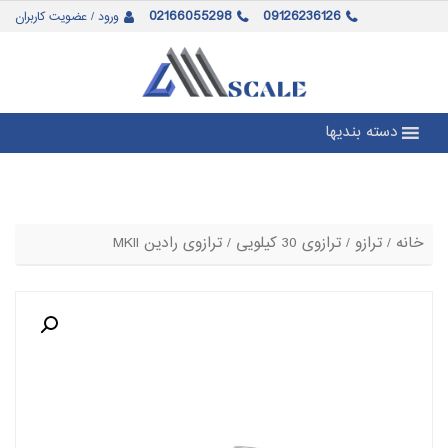
02166055298
09126236126
ورود / عضویت کاربران
دسته بندیها
خانه
/
ترازو
/
ترازوی 30 کیلویی
/ ترازوی رادین MKII