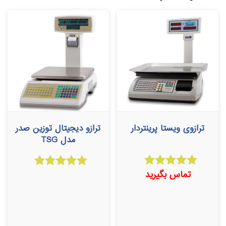
ترازوی ویستا پرینتردار
ترازو دیجیتال توزین صدر
مدل TSG
تماس بگیرید
امتیاز
امتیاز
5.00
5.00
از 5
از 5