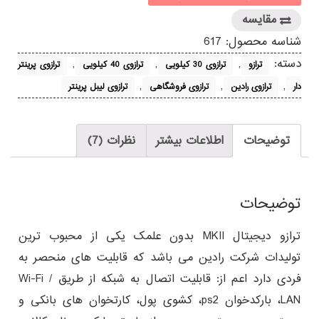
مقایسه
شناسه محصول:
617
دسته:
,
,
,
ترازو
ترازوی 30 کیلویی
ترازوی 40 کیلویی
ترازوی پرینتر
,
,
,
دار
ترازوی رادین
ترازوی فروشگاهی
ترازوی لیبل پرینتر
توضیحات
اطلاعات بیشتر
نظرات (7)
توضیحات
ترازو دیجیتال MKII بدون علمک یکی از محبوب ترین
تولیدات شرکت رادین می باشد که قابلیت های منحصر به
فردی دارد اعم از: قابلیت اتصال به شبکه از طریق Wi-Fi /
LAN، بارکدخوان ps2، کشوی پول، کارتخوان های بانکی و