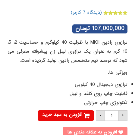
(دیدگاه
7
کاربر)
7
امتیازدهی
5.00
از 5 در
107,000,000
تومان
امتیازدهی
مشتری
ترازوی رادین MKII با ظرفیت 40 کیلوگرم و حساسیت 2، 5،
10 گرم به عنوان یک ترازوی لیبل زن پیشرفته معرفی می
شود که توسط تیم متخصص رادین تولید گردیده است.
ویژگی ها:
ترازوی دیجیتال 40 کیلویی
قابلیت چاپ روی کاغذ و لیبل
تکنولوژی چاپ حرارتی
ترازوی
افزودن به سبد خرید
-
+
رادین
MKII
عدد
افزودن به علاقه مندی ها