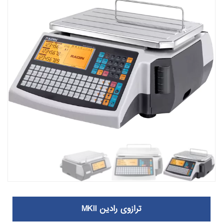
ترازوی رادین MKII