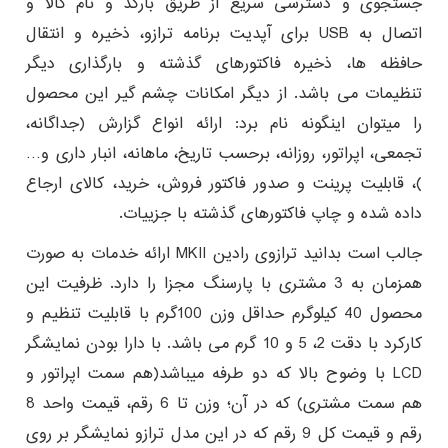
جستجوی و دسترسی سریع از طریق بارکد و نام کالا و
اتصال به USB برای آپدیت برنامه ترازو، ذخیره و انتقال
حافظه ها، ذخیره فاکتورهای گذشته و بارگذاری دیگر
تنظیمات می باشد. از دیگر امکانات چشم گیر این محصول
را میتوان اینگونه نام برد: ارائه انواع گزارش (جداگانه،
تجمعی، اپراتور، روزانه، برحسب تاریخ، ماهانه، انبار داری و…
)، قابلیت پرینت و صدور فاکتور فروش، خرید، کالای ارجاع
داده شده و چاپ فاکتورهای گذشته با جزییات.
جالب است بدانید ترازوی رادین MKII ارائه خدمات به صورت
همزمان به 3 مشتری با پارسنگ مجزا را دارد. ظرفیت این
محصول 40 کیلوگرم حداقل وزن 100گرم با قابلیت تنظیم و
کارکرد با دقت 2، 5 و 10 گرم می باشد. با دارا بودن نمایشگر
LCD با وضوح بالا که دو طرفه میباشد(هم سمت اپراتور و
هم سمت مشتری) که در آن؛ وزن تا 6 رقم، قیمت واحد 8
رقم و قیمت کل 9 رقم که در این مدل ترازو نمایشگر بر روی