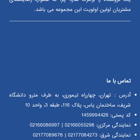
مشتریان اولین اولویت این مجموعه می باشد.
تماس با ما
آدرس : تهران، چهارراه تیموری، به طرف مترو دانشگاه
شریف، ساختمان یاس، پلاک 116، طبقه 3، واحد 10
کد پستی: 1459994426
نمایندگی مرکزی:
02166055298
|
02166086997
نمایندگی شرق:
02177084273
|
02177089678