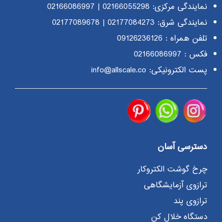
نمایندگی مرکزی:
02166055298
|
02166086997
نمایندگی شرق:
02177084273
|
02177089678
تلفن همراه :
09126236126
فکس : 02166086997
پست الکترونیکی: info@allscale.co
دسترسی آسان
چرخ گوشت الکتروکار
ترازوی آزمایشگاهی
ترازوی پند
دستگاه خلال کن