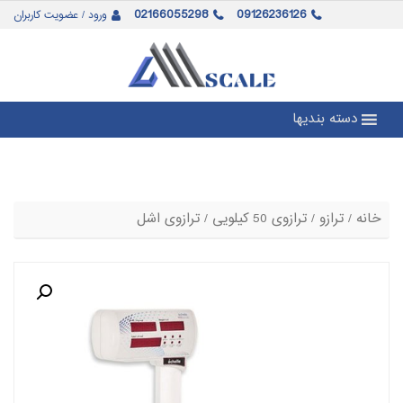
02166055298
09126236126
ورود / عضویت کاربران
دسته بندیها
خانه
/
ترازو
/
ترازوی 50 کیلویی
/ ترازوی اشل