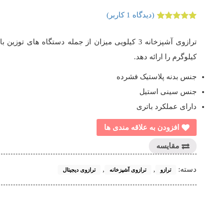
(دیدگاه
1
کاربر)
1
امتیازدهی
5.00
از 5 در
امتیازدهی
مشتری
کیلوگرم را ارائه دهد.
جنس بدنه پلاستیک فشرده
جنس سینی استیل
دارای عملکرد باتری
افزودن به علاقه مندی ها
مقایسه
دسته:
,
,
ترازو
ترازوی آشپزخانه
ترازوی دیجیتال