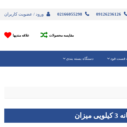
09126236126
02166055298
ورود / عضویت کاربران
مقایسه محصولات
علاقه مندیها
 فست فود
دستگاه بسته بندی
میزان