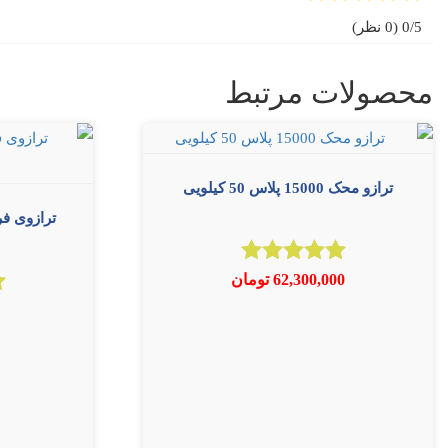
0/5
(0 نظر)
محصولات مرتبط
ترازو محک 15000 پلاس 50 کیلویی
امتیاز
62,300,000
تومان
4.67
از 5