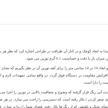
در اشاره به ظاهر دستگاه باید ابعاد 19 در 14 سانتی متر را برای بدنه و ابعاد 14 در 14 سانتی 
ایش مقاومت در دستگاه فوق گردد. در واقع تمامی تمهیدات لازم و است
یت را دارا است.
 خاموش کردن ترازو )، UNIT ( تغییر واحد وزنی)، TARE ( برای صفر کردن ) بکار رفته است که دستر