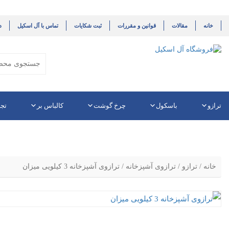
خانه
مقالات
قوانین و مقررات
ثبت شکایات
تماس با آل اسکیل
د
ترازو
باسکول
چرخ گوشت
کالباس بر
تجه
خانه
/
ترازو
/
ترازوی آشپزخانه
/ ترازوی آشپزخانه 3 کیلویی میزان