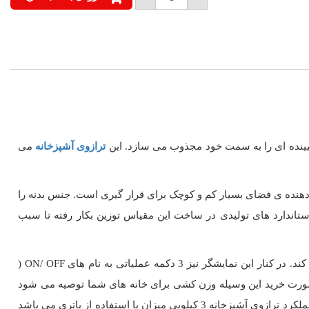
آشپزخانه
3
کیلویی
میزان
عدد
ترازوی آشپزخانه
می
متر را برای کفه توزین آن در نظر بگیریم که نشان دهنده ی فضای بسیار کم و کوچک برای قرار گیری است. جنس بدنه را
اندارد های تولیدی در ساخت این مقیاس توزین بکار رفته تا سبب
صفحه نمایشگر ال سی دی با بک لایت آبی رنگ قرار گرفته که وضوح و شفافیت بالایی در توزین را اجرا می کند. در کنار این نمایشگر نیز 3 دکمه عملیاتی به نام های ON/ OFF (
سی را راحت می سازد. در هر صورت خرید این وسیله وزن کشی برای خانه های شما توصیه می شود
چرا که در کنار ارائه دقیق ترین نتیجه ی توزین سبب می شود به دلیل نمای شیک و تلفیقی که از رنگ ها بکار رفته، فضای شما را زیبا تر سازد. عملکرد ترازوی آشپزخانه 3 کیلویی میزان با استفاده از باتری می باشد