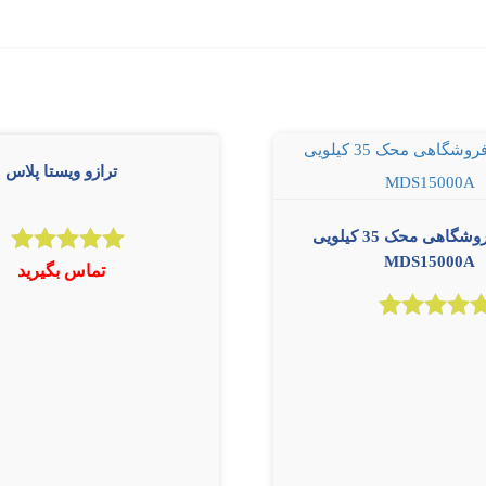
ترازو ویستا پلاس
ترازوی فروشگاهی محک 35 کیلویی
MDS15000A
امتیاز
تماس بگیرید
5.00
از 5
امتیاز
5.00
از 5