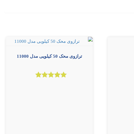
ترازوی محک 50 کیلویی مدل 11000
امتیاز
5.00
از 5