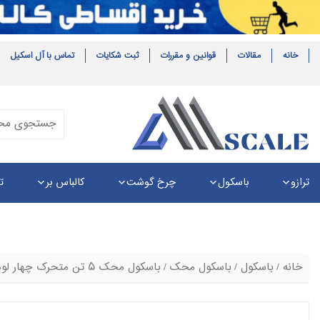
خانه
مقالات
قوانین و مقررات
ثبت شکایات
تماس با آل اسکیل
ترازو
باسکول
چرخ گوشت
کالباس بر
ت
خانه
/
باسکول
/
باسکول محک
/ باسکول محک ۵ تن متحرک چهار لودسل