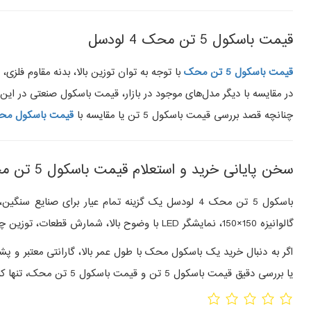
قیمت باسکول 5 تن محک 4 لودسل
قیمت باسکول 5 تن
محک
با توجه به توان توزین بالا، بدنه مقاوم فلزی
در مقایسه با دیگر مدل‌های موجود در بازار، قیمت باسکول صنعتی در این ظرفیت معمولاً 
چنانچه قصد بررسی قیمت باسکول 5 تن یا مقایسه با
قیمت باسکول مح
سخن پایانی خرید و استعلام قیمت باسکول 5 تن محک 4 لودسل
گالوانیزه 150×150، نمایشگر LED با وضوح بالا، شمارش قطعات، توزین چند مرحله‌ ای، هشدار اضافه بار و امکان اتصال به تجهیزات فروشگاهی و حسابداری باعث شده این مدل یکی از کامل‌ ترین باسکول‌ های صنعتی باشد.
اگر به دنبال خرید یک باسکول محک با طول عمر بالا، گارانتی معتبر و 
یا بررسی دقیق قیمت باسکول 5 تن و قیمت باسکول 5 تن محک، تنها کافی است با مجموعه آل‌ اسکیل تماس بگیرید تا بهترین پیشنهاد را متناسب با نیاز شما ارائه کنیم.