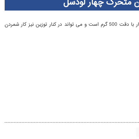
باسکول 5 تن محک 4 لودسل قادر به توزین 5000 کیلوگرم بار با دقت 500 گرم است و می تواند در کنار توزین نیز کار شمردن