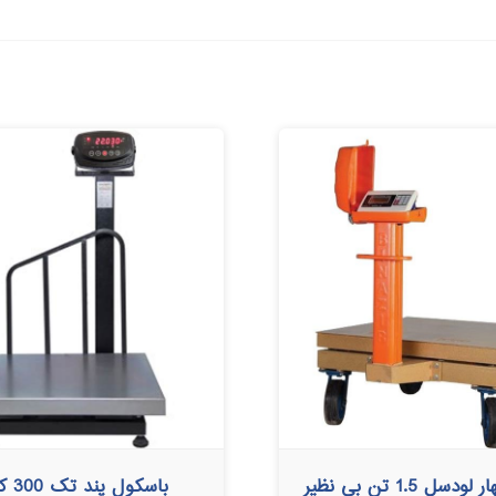
ل 1.5 تن بی نظیر
باسکول پند تک 300 کیلویی