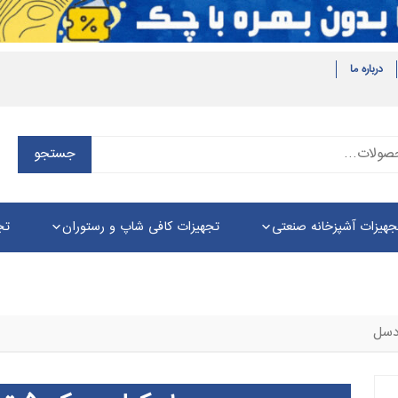
درباره ما
جستجو
جستجو
برای:
جهیزات آشپزخانه صنعتی
تجهیزات کافی شاپ و رستوران
تج