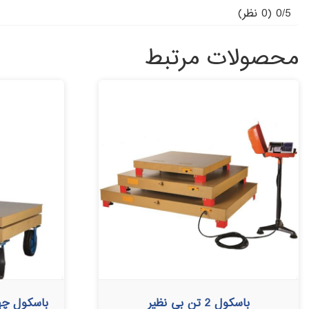
0/5
(0 نظر)
محصولات مرتبط
باسکول 2 تن بی نظیر
باسکول چهار لودس