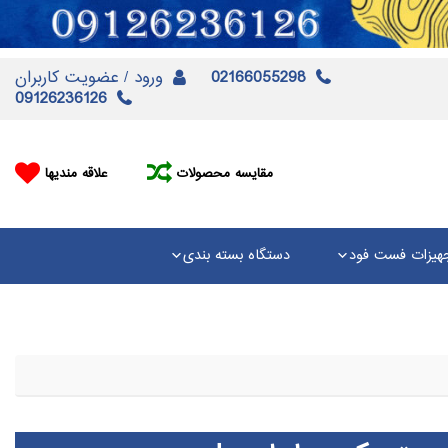
02166055298
ورود / عضویت کاربران
09126236126
مقایسه محصولات
علاقه مندیها
هیزات فست فود
دستگاه بسته بندی