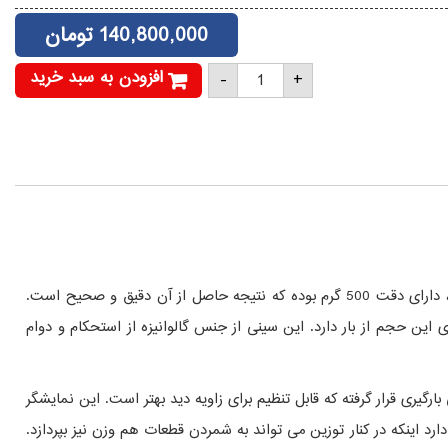
140,800,000
تومان
باسکول
افزودن به سبد خرید
-
+
محک
۵
تن
متحرک
چهار
لودسل
عدد
محک با بیشترین توان توزین، محصولی دیگر را وارد عرصه رقابت کرد. این باسکول که تحت عنوان باسکول 5 تن محک 4 لودسل شناخته می شود، دارای دقت 500 گرم بوده که نتیجه حاصل از آن دقیق و صحیح است.
گرفته شده که فضای مناسبی را برای قرار گیری این حجم از بار دارد. این سینی از جنس گالوانیزه از استحکام و دوام
وی میله ای جدا از کفی بارگیری قرار گرفته که قابل تنظیم برای زاویه دید بهتر است. این نمایشگر
و شفافیت بالا به نمایش ارقام توزین شده می پردازد. باسکول صنعتی محک 5 تن یک آپشن ویژه دارد اینکه در کنار توزین می تواند به شمردن قطعات هم وزن نیز بپردازد.