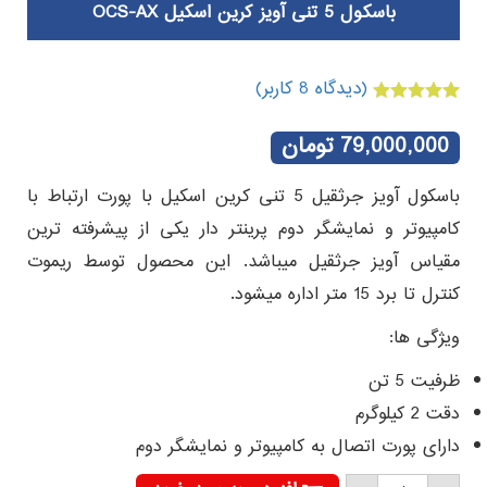
باسکول 5 تنی آویز کرین اسکیل OCS-AX
(دیدگاه
8
کاربر)
8
امتیازدهی
5.00
از 5 در
79,000,000
تومان
امتیازدهی
مشتری
باسکول آویز جرثقیل 5 تنی کرین اسکیل با پورت ارتباط با
کامپیوتر و نمایشگر دوم پرینتر دار یکی از پیشرفته ترین
مقیاس آویز جرثقیل میباشد. این محصول توسط ریموت
کنترل تا برد 15 متر اداره میشود.
ویژگی ها:
ظرفیت 5 تن
دقت 2 کیلوگرم
دارای پورت اتصال به کامپیوتر و نمایشگر دوم
باسکول