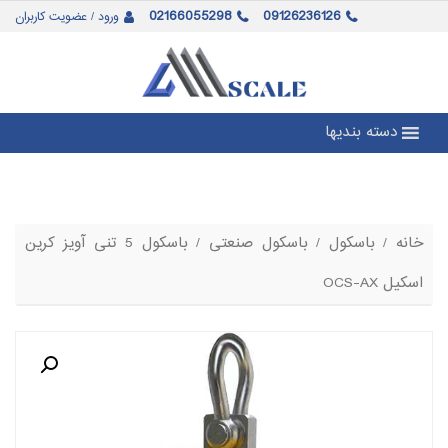
02166055298
09126236126
ورود / عضویت کاربران
دسته بندیها
خانه
/
باسکول
/
باسکول صنعتی
/ باسکول 5 تنی آویز کرین
اسکیل OCS-AX