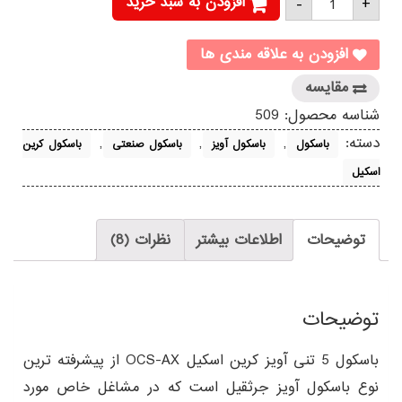
افزودن به سبد خرید
-
+
5
تنی
آویز
کرین
افزودن به علاقه مندی ها
اسکیل
OCS-
مقایسه
AX
عدد
شناسه محصول:
509
دسته:
,
,
,
باسکول
باسکول آویز
باسکول صنعتی
باسکول کرین
اسکیل
توضیحات
اطلاعات بیشتر
نظرات (8)
توضیحات
باسکول 5 تنی آویز کرین اسکیل OCS-AX از پیشرفته ترین
نوع باسکول آویز جرثقیل است که در مشاغل خاص مورد