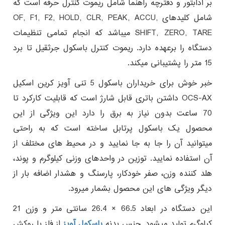
بر آدابتور و دفترچه راهنما شامل ریموت کنترل حرفه است که
شامل کلیدهای OF, F1, F2, HOLD, CLR, PEAK, ACCU,
SHIFT, ZERO, TARE میباشد که انجام تمامی تنظیمات
دستگاه را برعهده دارد. ریموت کنترل باسکول جرثقیل تا برد
15 متر را پشتیبانی میکند.
خبر خوش برای خریداران باسکول 5 تنی آویز کرین اسکیل
OCS-AX داشتن باتری قابل شارژ است که قابلیت کارکرد تا
70 ساعت بدون نیاز به برق را دارد این ویژگی از این
محصول یک باسکول پرتابل ساخته است که به راحتی
میتوانید آن را جا به جا نمایید و در محیط های مختلف از
آن استفاده نمایید. توزین در واحدهای وزنی کیلوگرم و پوند،
هلد کننده وزن، صفر خودکار، پارسنگ و هشدار اضافه بار از
دیگر ویژگی های این محصول بشمار میرود.
این دستگاه در ابعاد 66.5 × 26.4 سانتی متر و وزن 21
کیلوگرم تولید میشود. جنس بدنه
باسکول آویز
از فلز با روکش