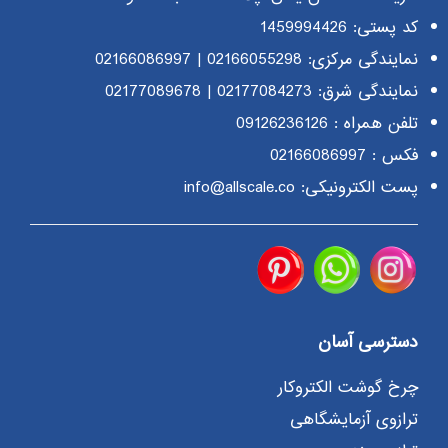
کد پستی: 1459994426
نمایندگی مرکزی:
02166055298
|
02166086997
نمایندگی شرق:
02177084273
|
02177089678
تلفن همراه :
09126236126
فکس : 02166086997
پست الکترونیکی: info@allscale.co
دسترسی آسان
چرخ گوشت الکتروکار
ترازوی آزمایشگاهی