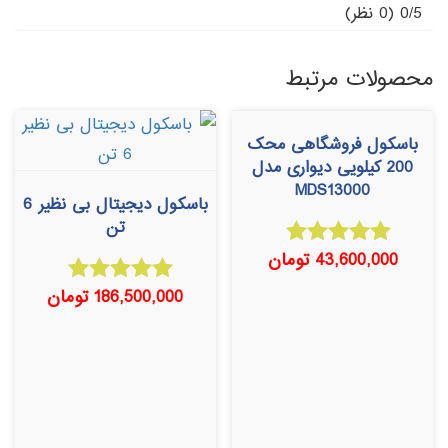
0/5
(0 نظر)
محصولات مرتبط
باسکول فروشگاهی محک
200 کیلویی دیواری مدل
MDS13000
باسکول دیجیتال بی نظیر 6
تن
43,600,000
تومان
امتیاز
5.00
از 5
186,500,000
تومان
امتیاز
5.00
از 5