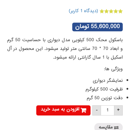
(دیدگاه
1
کاربر)
1
امتیازدهی
5.00
از 5 در
55,600,000
تومان
امتیازدهی
مشتری
باسکول محک 500 کیلویی مدل دیواری با حساسیت 50 گرم
و ابعاد 70 * 70 سانتی متر تولید میشود. این محصول در آل
اسکیل با 1 سال گارانتی ارائه میشود.
ویژگی ها:
نمایشگر دیواری
ظرفیت 500 کیلوگرم
دقت توزین 50 گرم
باسکول
افزودن به سبد خرید
-
+
محک
500
کیلویی
مدل
مقایسه
دیواری