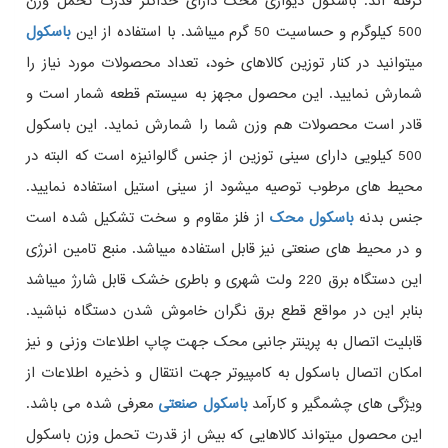
گرفته اند. باسکول دیواری محک دارای حداکثر قدرت تحمل وزن
500 کیلوگرم و حساسیت 50 گرم میباشد. با استفاده از این
باسکول
میتوانید در کنار توزین کالاهای خود، تعداد محصولات مورد نیاز را
شمارش نمایید. این محصول مجهز به سیستم قطعه شمار است و
قادر است محصولات هم وزن شما را شمارش نماید. این باسکول
500 کیلویی دارای سینی توزین از جنس گالوانیزه است که البته در
محیط های مرطوب توصیه میشود از سینی استیل استفاده نمایید.
جنس بدنه
باسکول محک
از فلز مقاوم و سخت تشکیل شده است
و در محیط های صنعتی نیز قابل استفاده میباشد. منبع تامین انرژی
این دستگاه برق 220 ولت شهری و باطری خشک قابل شارژ میباشد
بنابر این در مواقع قطع برق نگران خاموش شدن دستگاه نباشید.
قابلیت اتصال به پرینتر جانبی محک جهت چاپ اطلاعات وزنی و نیز
امکان اتصال باسکول به کامپیوتر جهت انتقال و ذخیره اطلاعات از
ویژگی های چشمگیر و کارآمد
باسکول صنعتی
معرفی شده می باشد.
این محصول میتواند کالاهایی که بیش از قدرت تحمل وزن باسکول