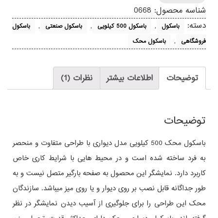
عدد
شناسه محصول:
0668
دسته:
,
,
,
باسکول
باسکول 500 کیلویی
باسکول صنعتی
باسکول
,
فروشگاهی
باسکول محک
توضیحات
اطلاعات بیشتر
نظرات (1)
توضیحات
باسکول محک 500 کیلویی مدل دیواری با طراحی متفاوت و منحصر
به فرد ساخته شده است و در محیط هایی با شرایط کاری خاص
کاربرد دارد. نمایشگر این محصول به صفحه بارگیر متصل نیست و به
طور جداگانه قابل نصب بر روی دیوار و یا روی میز میباشد. سازندگان
محک این طراحی را برای جلوگیری از آسیب دیدن نمایشگر در نظر