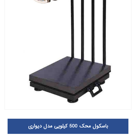
باسکول محک 500 کیلویی مدل دیواری