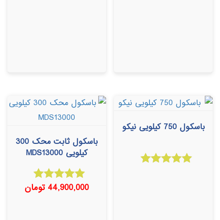
باسکول 750 کیلویی نیکو
باسکول ثابت محک 300
کیلویی MDS13000
امتیاز
5.00
از 5
44,900,000
تومان
امتیاز
5.00
از 5