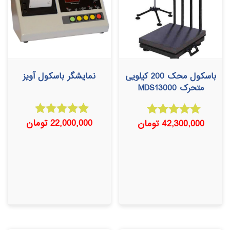
باسکول محک 200 کیلویی
نمایشگر باسکول آویز
متحرک MDS13000
22,000,000
تومان
42,300,000
تومان
امتیاز
امتیاز
5.00
5.00
از 5
از 5