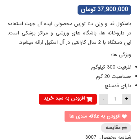
1
امتیازدهی
5.00
از 5 در
37,900,000
تومان
امتیازدهی
مشتری
باسکول قد و وزن دنا توزین محصولی ایده آل جهت استفاده
در داروخانه ها، باشگاه های ورزشی و مراکز پزشکی است.
این دستگاه با 2 سال گارانتی در آل اسکیل ارائه میشود.
ویژگی ها:
ظرفیت 300 کیلوگرم
حساسیت 20 گرم
دارای قدسنج
باسکول
افزودن به سبد خرید
-
+
قد
و
وزن
دنا
افزودن به علاقه مندی ها
توزین
DT-
مقایسه
102H
عدد
شناسه محصول:
3007