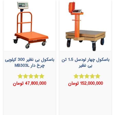
باسکول چهار لودسل 1.5 تن
باسکول بی نظیر 300 کیلویی
بی نظیر
چرخ دار MB303L
152,000,000
تومان
47,800,000
تومان
امتیاز
امتیاز
5.00
5.00
از 5
از 5