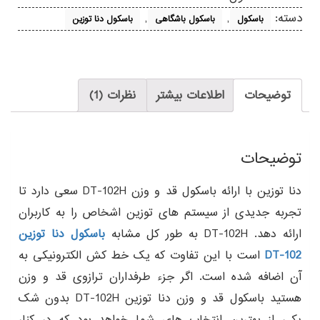
دسته:
,
,
باسکول
باسکول باشگاهی
باسکول دنا توزین
توضیحات
اطلاعات بیشتر
نظرات (1)
توضیحات
دنا توزین با ارائه باسکول قد و وزن DT-102H سعی دارد تا
تجربه جدیدی از سیستم های توزین اشخاص را به کاربران
ارائه دهد. DT-102H به طور کل مشابه
باسکول دنا توزین
DT-102
است با این تفاوت که یک خط کش الکترونیکی به
آن اضافه شده است. اگر جزء طرفداران ترازوی قد و وزن
هستید باسکول قد و وزن دنا توزین DT-102H بدون شک
یکی از بهترین انتخاب های شما خواهد بود که در کنار