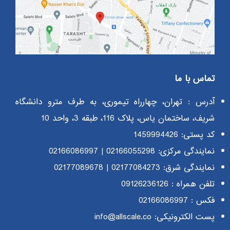
تماس با ما
آدرس : تهران، چهارراه تیموری، به طرف مترو دانشگاه
شریف، ساختمان یاس، پلاک 116، طبقه 3، واحد 10
کد پستی: 1459994426
نمایندگی مرکزی:
02166055298
|
02166086997
نمایندگی شرق:
02177084273
|
02177089678
تلفن همراه :
09126236126
فکس : 02166086997
پست الکترونیکی: info@allscale.co