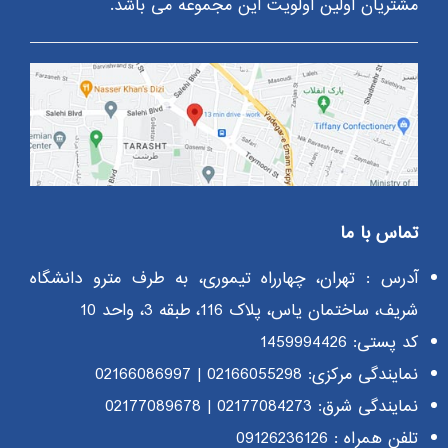
مشتریان اولین اولویت این مجموعه می باشد.
تماس با ما
آدرس : تهران، چهارراه تیموری، به طرف مترو دانشگاه
شریف، ساختمان یاس، پلاک 116، طبقه 3، واحد 10
کد پستی: 1459994426
نمایندگی مرکزی:
02166055298
|
02166086997
نمایندگی شرق:
02177084273
|
02177089678
تلفن همراه :
09126236126