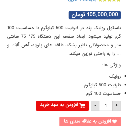
1
امتیازدهی
5.00
از 5 در
105,000,000
تومان
امتیازدهی
مشتری
باسکول رولیک پند در ظرفیت 500 کیلوگرم با حساسیت 100
گرم تولید میشود. ابعاد صفحه این دستگاه 75* 75 سانتی
متر و محصولاتی نظیر بشکه، طاقه های پارچه، آهن آلات و
… را به راحتی توزین میکند.
ویژگی ها:
رولیک
ظرفیت 500 کیلوگرم
حساسیت 100 گرم
باسکول
افزودن به سبد خرید
-
+
غلطکی
پند
PX9100
عدد
افزودن به علاقه مندی ها