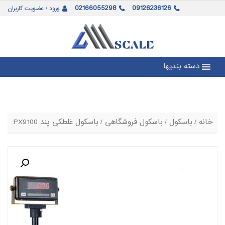
02166055298
09126236126
ورود / عضویت کاربران
دسته بندیها
خانه
/
باسکول
/
باسکول فروشگاهی
/ باسکول غلطکی پند PX9100