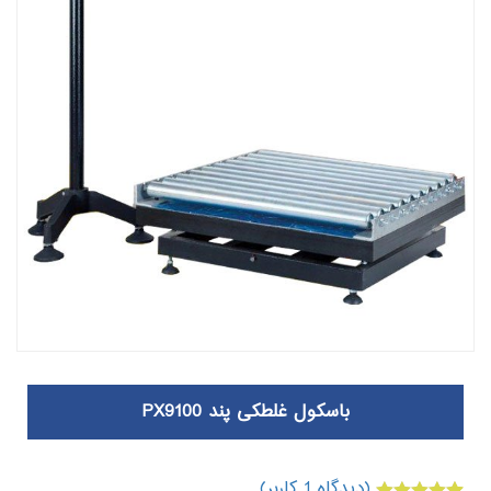
باسکول غلطکی پند PX9100
(دیدگاه
1
کاربر)