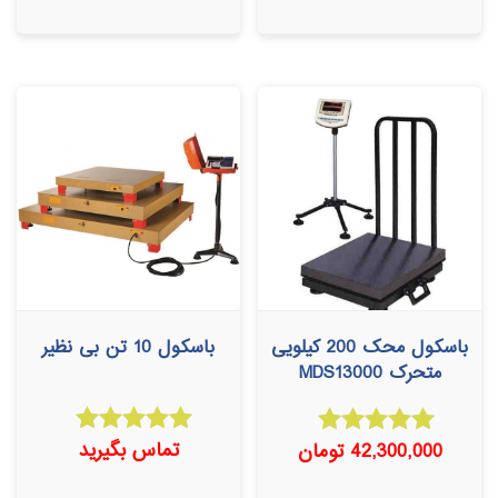
باسکول محک 200 کیلویی
باسکول 10 تن بی نظیر
متحرک MDS13000
تماس بگیرید
42,300,000
تومان
امتیاز
امتیاز
5.00
5.00
از 5
از 5