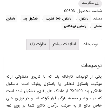
مقایسه
شناسه محصول:
00693
دسته:
,
,
,
باسکول
باسکول 500 کیلویی
باسکول پند
باسکول
,
صنعتی
باسکول فروشگاهی
توضیحات
اطلاعات بیشتر
نظرات (1)
توضیحات
یکی از تولیدات کارخانه پند که با کاربری متفاوتی ارائه
میگردد باسکول غلطکی یا باسکول رولیک است. باسکول
غلطکی پند PX9100 از غلطک های فلزی تشکیل شده است
که در سرتاسر صفحه بارگیر قرار گرفته اند و در توزین های
خاص مانع از به حرکت درآمدن کالای شما بر روی کفه