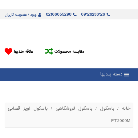
02166055298
09126236126
ورود / عضویت کاربران
مقایسه محصولات
علاقه مندیها
دسته بندیها
خانه
/
باسکول
/
باسکول فروشگاهی
/ باسکول آویز قصابی
PT3000M