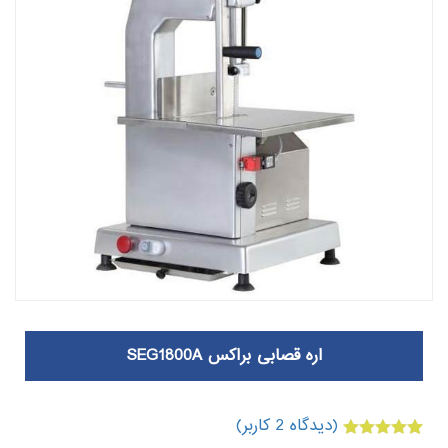
اره قصابی براکس SEG1800A
(دیدگاه
2
کاربر)