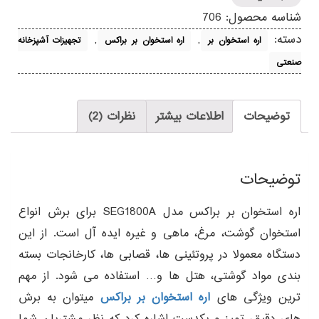
شناسه محصول:
706
دسته:
,
,
اره استخوان بر
اره استخوان بر براکس
تجهیزات آشپزخانه
صنعتی
توضیحات
اطلاعات بیشتر
نظرات (2)
توضیحات
اره استخوان بر براکس مدل SEG1800A برای برش انواع
استخوان گوشت، مرغ، ماهی و غیره ایده آل است. از این
دستگاه معمولا در پروتئینی ها، قصابی ها، کارخانجات بسته
بندی مواد گوشتی، هتل ها و… استفاده می شود. از مهم
ترین ویژگی های
اره استخوان بر براکس
میتوان به برش
های دقیق، تمیز و یکدست اشاره کرد که نظر مشتریان شما