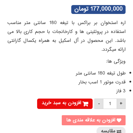
2
امتیازدهی
5.00
از 5 در
177,000,000
تومان
امتیازدهی
مشتری
اره استخوان بر براکس با تیغه 180 سانتی متر مناسب
استفاده در پروتئینی ها و کارخانجات با حجم کاری بالا می
باشد. این محصول در آل اسکیل به همراه یکسال گارانتی
ارائه میگردد.
ویژگی ها:
طول تیغه 180 سانتی متر
قدرت موتور 1 اسب بخار
3 فاز
اره
افزودن به سبد خرید
-
+
قصابی
براکس
SEG1800A
عدد
افزودن به علاقه مندی ها
مقایسه