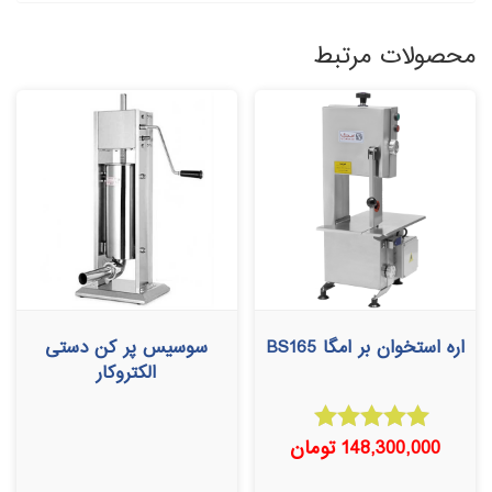
محصولات مرتبط
اره استخوان بر امگا BS165
سوسیس پر کن دستی
الکتروکار
148,300,000
تومان
امتیاز
5.00
از 5