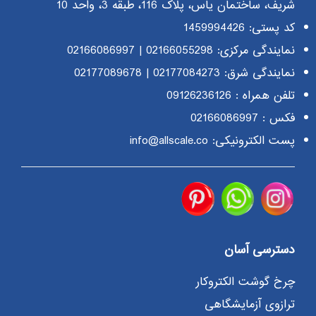
شریف، ساختمان یاس، پلاک 116، طبقه 3، واحد 10
کد پستی: 1459994426
نمایندگی مرکزی:
02166055298
|
02166086997
نمایندگی شرق:
02177084273
|
02177089678
تلفن همراه :
09126236126
فکس : 02166086997
پست الکترونیکی: info@allscale.co
دسترسی آسان
چرخ گوشت الکتروکار
ترازوی آزمایشگاهی