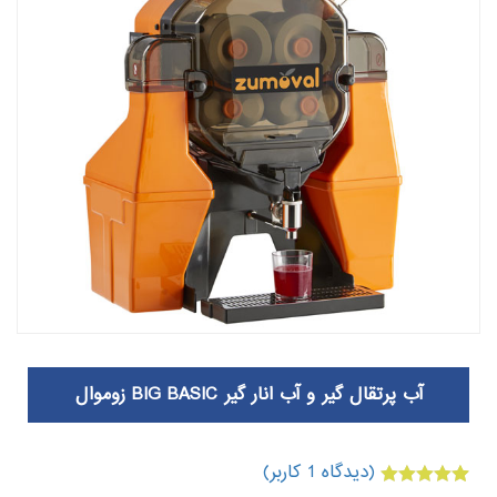
آب پرتقال گیر و آب انار گیر BIG BASIC زوموال
(دیدگاه
1
کاربر)