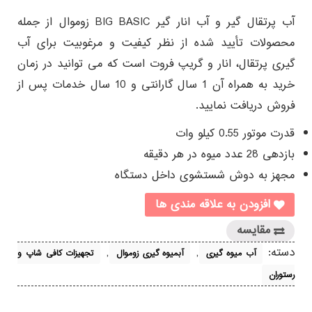
1
امتیازدهی
5.00
از 5 در
آب پرتقال گير و آب انار گير BIG BASIC زوموال از جمله
امتیازدهی
مشتری
محصولات تأیید شده از نظر کیفیت و مرغوبیت برای آب
گیری پرتقال، انار و گریپ فروت است که می توانید در زمان
خرید به همراه آن 1 سال گارانتی و 10 سال خدمات پس از
فروش دریافت نمایید.
قدرت موتور 0.55 کیلو وات
بازدهی 28 عدد میوه در هر دقیقه
مجهز به دوش شستشوی داخل دستگاه
افزودن به علاقه مندی ها
مقایسه
دسته:
,
,
آب میوه گیری
آبمیوه گیری زوموال
تجهیزات کافی شاپ و
رستوران