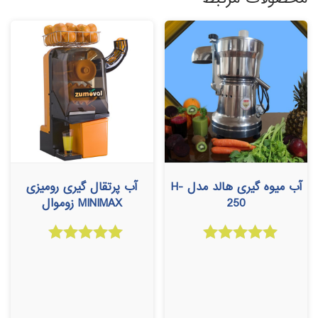
آب میوه گیری هالد مدل H-
آب پرتقال گیری رومیزی
250
MINIMAX زوموال
امتیاز
امتیاز
5.00
5.00
از 5
از 5