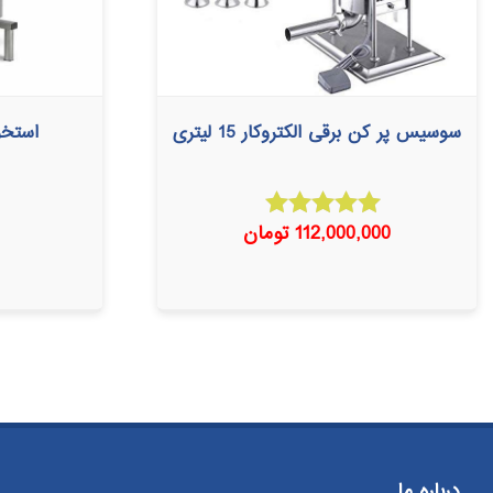
سوسیس پر کن برقی الکتروکار 15 لیتری
استخوان
112,000,000
تومان
امتیاز
5.00
از 5
درباره ما