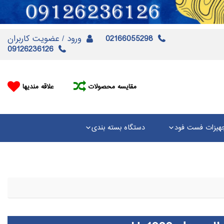
02166055298
ورود / عضویت کاربران
09126236126
مقایسه محصولات
علاقه مندیها
هیزات فست فود
دستگاه بسته بندی