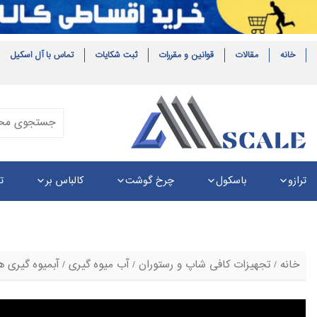
خانه
مقالات
قوانین و مقررات
ثبت شکایات
تماس با آل اسکیل
ترازو
باسکول
چرخ گوشت
کالباس بر
ت
خانه
/
تجهیزات کافی شاپ و رستوران
/
آب میوه گیری
/ آبمیوه گیری هالد 