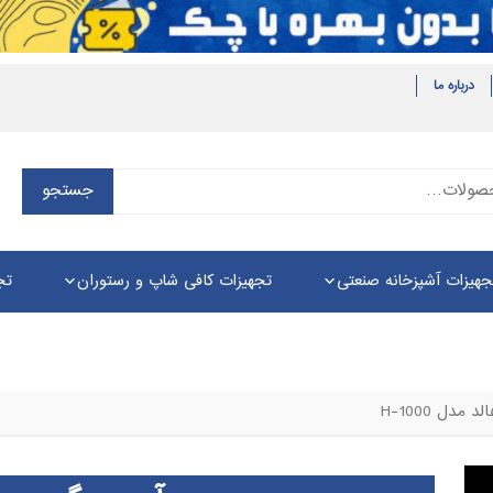
درباره ما
جستجو
جستجو
برای:
جهیزات آشپزخانه صنعتی
تجهیزات کافی شاپ و رستوران
تج
مدل H-1000