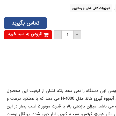
,
تجهیزات کافی شاپ و رستوران
تماس بگیرید
آبمیوه
افزودن به سبد خرید
-
+
گیری
هالد
مدل
H-
1000
عدد
 بودن این دستگاه را نمی دهد بلکه نشان از کیفیت این محصول
آبمیوه گیری هالد مدل H-1000
می دهد که با عملکرد درست و
مناسب، برای استفاده در محیط های بسیاری از جمله آبمیوه فروشی ها و بستنی فروشی ها، مراکز گارکاهی تولیدی، کارخانه ها و غیره می باشد. میزان بازدهی بالا با قدرت موتور 2 اسب بخار در این
عات بزرگ از میوه های مختلفی مثل هویج، کرفس، سیب، کیوی، انار دون شده، پرتقال پوست