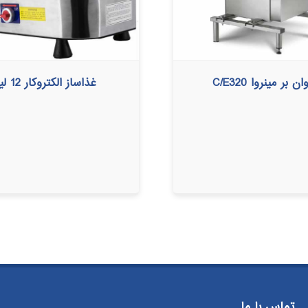
 بر مینروا C/E320
غذاساز الکتروکار 12 لیتری
تماس با ما