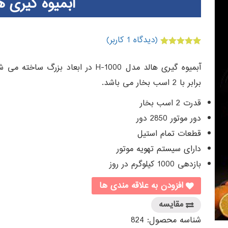
آبمیوه گیری هالد
(دیدگاه
1
کاربر)
1
امتیازدهی
5.00
از 5 در
امتیازدهی
مشتری
برابر با 2 اسب بخار می باشد.
قدرت 2 اسب بخار
دور موتور 2850 دور
قطعات تمام استیل
دارای سیستم تهویه موتور
بازدهی 1000 کیلوگرم در روز
افزودن به علاقه مندی ها
مقایسه
شناسه محصول:
824