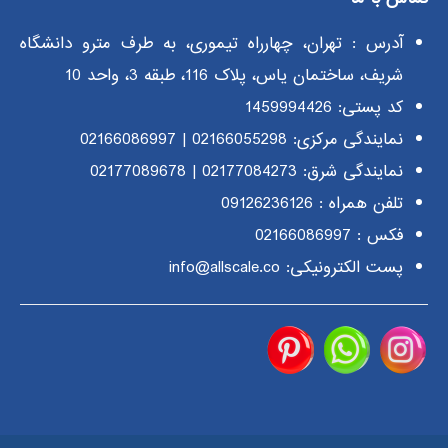
آدرس : تهران، چهارراه تیموری، به طرف مترو دانشگاه
شریف، ساختمان یاس، پلاک 116، طبقه 3، واحد 10
کد پستی: 1459994426
نمایندگی مرکزی:
02166055298
|
02166086997
نمایندگی شرق:
02177084273
|
02177089678
تلفن همراه :
09126236126
فکس : 02166086997
پست الکترونیکی: info@allscale.co