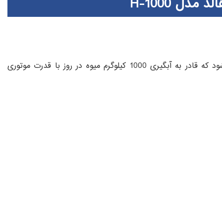
 مدل H-1000
آبمیوه گیری هالد مدل H-1000 در ابعاد بزرگ ساخته می شود که قادر به آبگیری 1000 کیلوگرم میوه در روز با قدرت موتوری