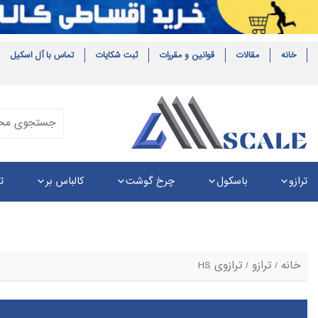
خانه
مقالات
قوانین و مقررات
ثبت شکایات
تماس با آل اسکیل
ترازو
باسکول
چرخ گوشت
کالباس بر
ت
خانه
/
ترازو
/ ترازوی HS