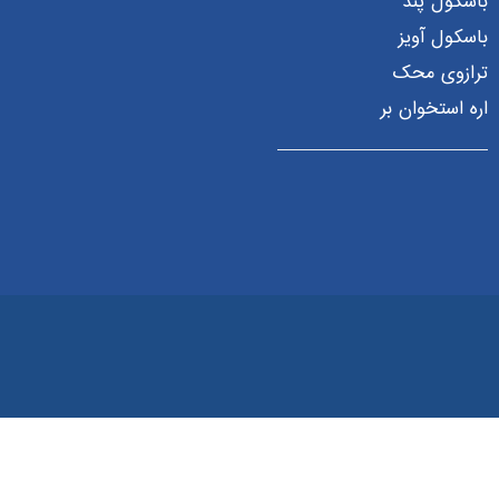
باسکول پند
باسکول آویز
ترازوی محک
اره استخوان بر