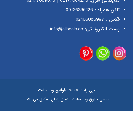
نمایندگی شرق:
02177084273
|
02177089678
تلفن همراه :
09126236126
فکس : 02166086997
پست الکترونیکی: info@allscale.co
کپی رایت 2026 |
قوانین وب سایت
تمامی حقوق وب سایت متعلق به آل اسکیل می باشد.