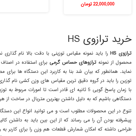
22,000,000
تومان
امتیاز
امتیاز
5.00
5.00
از 5
از 5
خرید ترازوی HS
ترازوی HS
را باید نمونه مقیاس توزینی با دقت بالا نام گذاری
محصول از نمونه
ترازوهای حساس گرمی
برای استفاده در اصناف 
نماید. همانطور که بیان شد بنا به کاربرد این دستگاه ها برا
توزین را باید در گروه دقیق ترین مقیاس های وزن کشی نام گذاری کرد. hs سیستم توزین حرفه ای بوده که می تواند تجربه توزین سریع و آسان را برای مخاطبان خود ای
با زمان پاسخ گویی 5 ثانیه ای قادر است تا امورا
دستگاهی باشیم که به دلیل داشتن بهترین متریال در ساخت از هر
تنوع در این محصولات مطلوب است و می توانید انواع این دستگاه 
پیشرفته بودن آن را می رساند که از این بین باید به داشتن کا
طراحی داشته که امکان شمارش قطعات هم وزن را برای کاربر به 