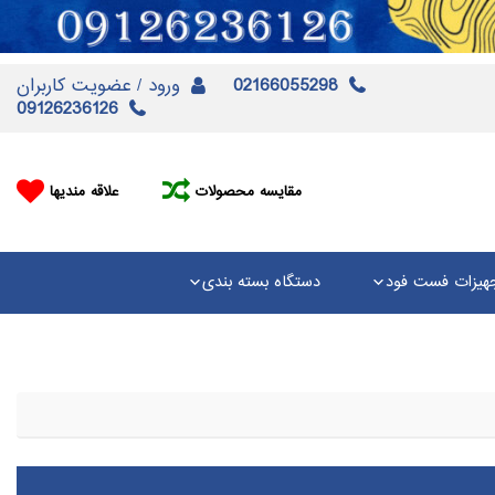
02166055298
ورود / عضویت کاربران
09126236126
مقایسه محصولات
علاقه مندیها
هیزات فست فود
دستگاه بسته بندی