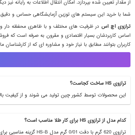
از مقدار تعیین شده بپردازد. امکان انتقال اطلاعات به رایانه ن
شما با خرید این سیستم های توزین آزمایشگاهی حساس و دقیق قادر به توزین واحد های های وزنی مختلف /tlt /tlh
ترازوی اچ اس
در ظرفیت های مختلف و با ظاهری محفظه دار و بدون
اساس کاربردشان بسیار اقتصادی و مقرون به صرفه است که فروشگا
کاربران بتوانند مطابق با نیاز خود و مشاوره ای که از کارشناسان
ترازوی HS ساخت کجاست؟
این محصولات توسط کشور چین تولید می شوند و از کیفیت بالا
کدام مدل از ترازوی HS برای کار طلا مناسب است؟
ترازوی 620 گرم با دقت 0/01 گرم مدل HS-B گزینه مناسبی برای طلافروشی هست.