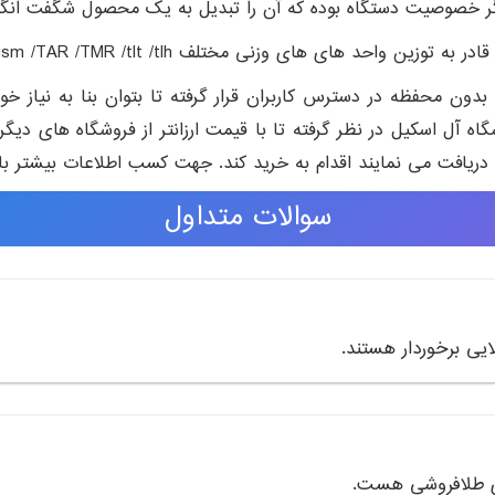
یز دیگر خصوصیت دستگاه بوده که آن را تبدیل به یک محصول شگفت انگی
g /ct /oz /ozt /dwt /gn /lb /kg /t /tola /gsm /TAR /TMR  خواهید بود.
 محفظه در دسترس کاربران قرار گرفته تا بتوان بنا به نیاز خود 
ه آل اسکیل در نظر گرفته تا با قیمت ارزانتر از فروشگاه های دیگ
 ما دریافت می نمایند اقدام به خرید کند. جهت کسب اطلاعات بیشتر ب
سوالات متداول
یی برخوردار هستند.