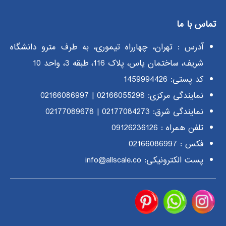
تماس با ما
آدرس : تهران، چهارراه تیموری، به طرف مترو دانشگاه
شریف، ساختمان یاس، پلاک 116، طبقه 3، واحد 10
کد پستی: 1459994426
نمایندگی مرکزی:
02166055298
|
02166086997
نمایندگی شرق:
02177084273
|
02177089678
تلفن همراه :
09126236126
فکس : 02166086997
پست الکترونیکی: info@allscale.co