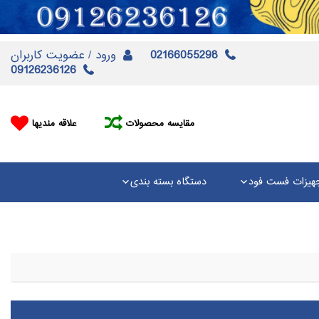
02166055298
ورود / عضویت کاربران
09126236126
مقایسه محصولات
علاقه مندیها
هیزات فست فود
دستگاه بسته بندی