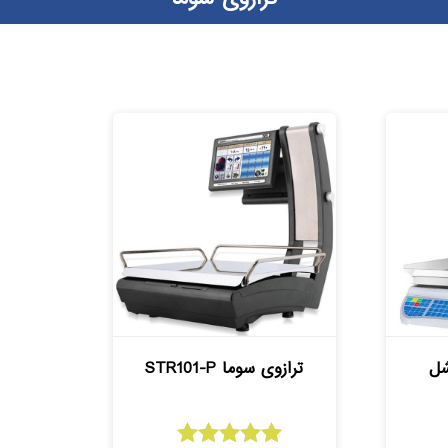
شل
ترازوی سوما STR101-P