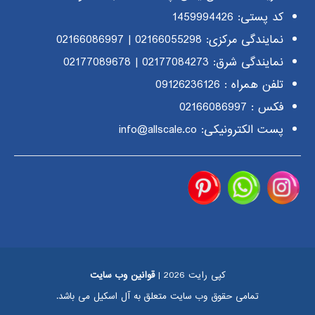
کد پستی: 1459994426
نمایندگی مرکزی:
02166055298
|
02166086997
نمایندگی شرق:
02177084273
|
02177089678
تلفن همراه :
09126236126
فکس : 02166086997
پست الکترونیکی: info@allscale.co
کپی رایت 2026 |
قوانین وب سایت
تمامی حقوق وب سایت متعلق به آل اسکیل می باشد.