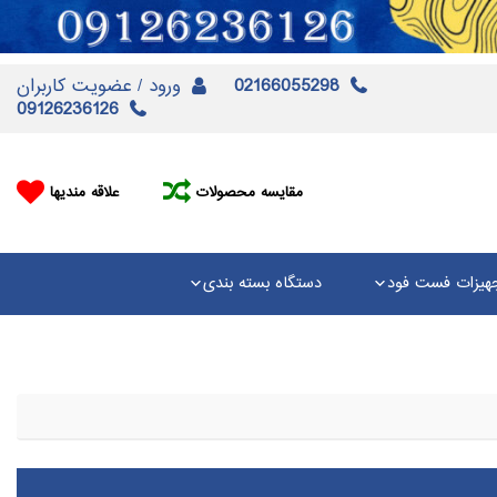
02166055298
ورود / عضویت کاربران
09126236126
مقایسه محصولات
علاقه مندیها
هیزات فست فود
دستگاه بسته بندی