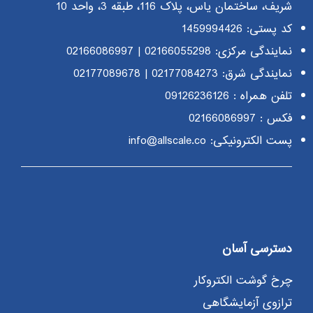
شریف، ساختمان یاس، پلاک 116، طبقه 3، واحد 10
کد پستی: 1459994426
نمایندگی مرکزی:
02166055298
|
02166086997
نمایندگی شرق:
02177084273
|
02177089678
تلفن همراه :
09126236126
فکس : 02166086997
پست الکترونیکی: info@allscale.co
دسترسی آسان
چرخ گوشت الکتروکار
ترازوی آزمایشگاهی