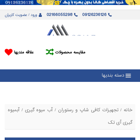
02166055298
09126236126
ورود / عضویت کاربران
مقایسه محصولات
علاقه مندیها
دسته بندیها
خانه
/
تجهیزات کافی شاپ و رستوران
/
آب میوه گیری
/ آبمیوه
گیری آی تک