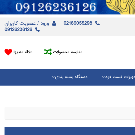
02166055298
ورود / عضویت کاربران
09126236126
مقایسه محصولات
علاقه مندیها
هیزات فست فود
دستگاه بسته بندی