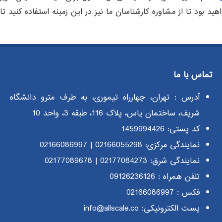
ید بود تا از مشاوره کارشناسان ما نیز در این زمینه استفاده کنید ت
تماس با ما
آدرس : تهران، چهارراه تیموری، به طرف مترو دانشگاه
شریف، ساختمان یاس، پلاک 116، طبقه 3، واحد 10
کد پستی: 1459994426
نمایندگی مرکزی:
02166055298
|
02166086997
نمایندگی شرق:
02177084273
|
02177089678
تلفن همراه :
09126236126
فکس : 02166086997
پست الکترونیکی: info@allscale.co