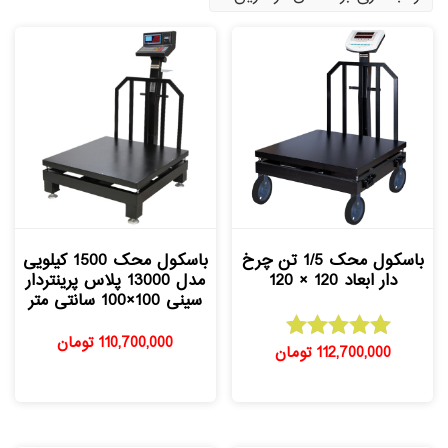
باسکول محک 1/5 تن چرخ
باسکول محک 1500 کیلویی
دار ابعاد 120 × 120
مدل 13000 پلاس پرینتردار
سینی 100×100 سانتی متر
110,700,000
تومان
112,700,000
تومان
امتیاز
5.00
از 5