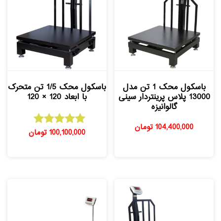
باسکول محک 1 تن مدل
باسکول محک 1/5 تن متحرک
13000 پلاس پرینتردار سینی
با ابعاد 120 × 120
گالوانیزه
104,400,000
تومان
100,100,000
تومان
امتیاز
5.00
از 5