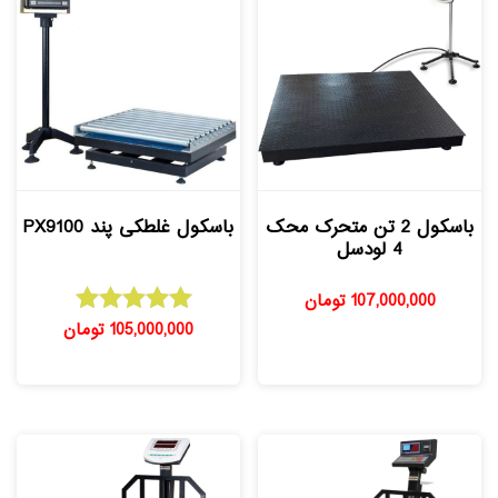
باسکول 2 تن متحرک محک
باسکول غلطکی پند PX9100
4 لودسل
107,000,000
تومان
105,000,000
تومان
امتیاز
5.00
از 5