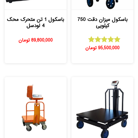
باسکول میزان دقت 750
باسکول 1 تن متحرک محک
کیلویی
4 لودسل
89,800,000
تومان
95,500,000
تومان
امتیاز
5.00
از 5