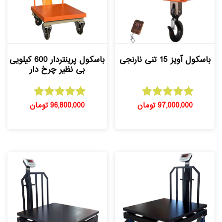
باسکول آویز 15 تنی نارنجی
باسکول پرینتردار 600 کیلویی
بی نظیر چرخ دار
97,000,000
تومان
96,800,000
تومان
امتیاز
امتیاز
5.00
5.00
از 5
از 5