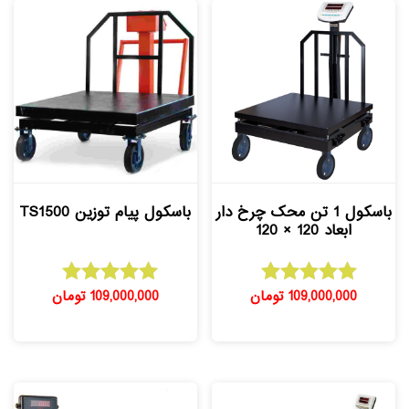
باسکول 1 تن محک چرخ دار
باسکول پیام توزین TS1500
ابعاد 120 × 120
109,000,000
تومان
109,000,000
تومان
امتیاز
امتیاز
5.00
5.00
از 5
از 5