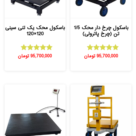
باسکول چرخ دار محک 1/5
باسکول محک یک تنی سینی
تن (چرخ پاترولی)
120×120
95,700,000
تومان
95,700,000
تومان
امتیاز
امتیاز
5.00
5.00
از 5
از 5