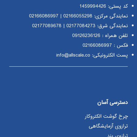
کد پستی: 1459994426
نمایندگی مرکزی:
02166055298
|
02166086997
نمایندگی شرق:
02177084273
|
02177089678
تلفن همراه :
09126236126
فکس : 02166086997
پست الکترونیکی: info@allscale.co
دسترسی آسان
چرخ گوشت الکتروکار
ترازوی آزمایشگاهی
ترازوی پند