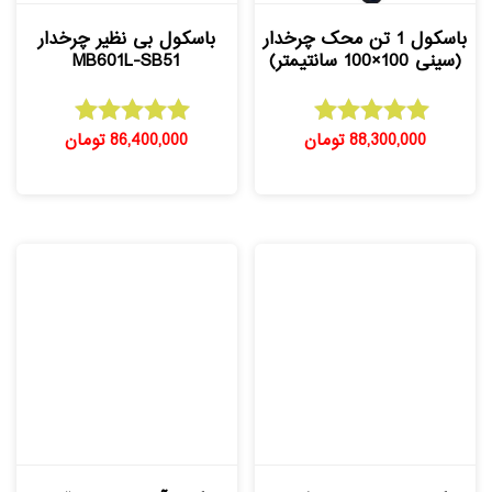
باسکول 1 تن محک چرخدار
باسکول بی نظیر چرخدار
(سینی 100×100 سانتیمتر)
MB601L-SB51
88,300,000
تومان
86,400,000
تومان
امتیاز
امتیاز
5.00
5.00
از 5
از 5