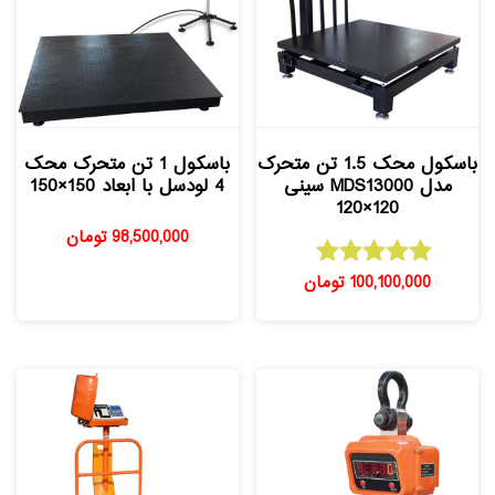
باسکول محک 1.5 تن متحرک
باسکول 1 تن متحرک محک
مدل MDS13000 سینی
4 لودسل با ابعاد 150×150
120×120
98,500,000
تومان
100,100,000
تومان
امتیاز
5.00
از 5