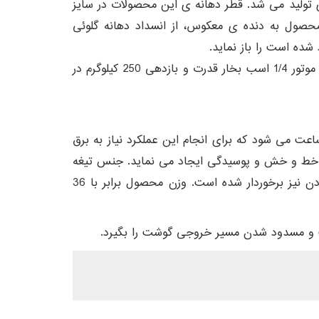
ی تولید می شد. قطر دهانه ی این محصولات در سایز
ن محصول به دنده ی معکوس، از انسداد دهانه گلوئی
ده است را باز نماید.
قدرت موتور برای این دستگاه ها بر حسب میزان مصرف انرژی که تک فاز و سه فاز است متغیر می شود که در نوع تکفاز موتور 1/4 اسب بخار قدرت و بازدهی 250 کیلوگرم در
 موتور 2 اسب بخار منجر به خروجی برابر با 270 کیلوگرم در ساعت می شود که برای انجام این عملکرد نیاز به برق
رابر خط و خش و پوسیدگی ایجاد می نماید. جنس تیغه
آن را نیز استیل می سازد که از بادوام ترین جنس برای تیغه است که علاوه بر خاصیت تیز بودن از ویژگی ضد زنگ بودن نیز برخوردار شده است. وزن محصول برابر با 36
ت و مسدود شدن مسیر خروجی گوشت را بگیرد.