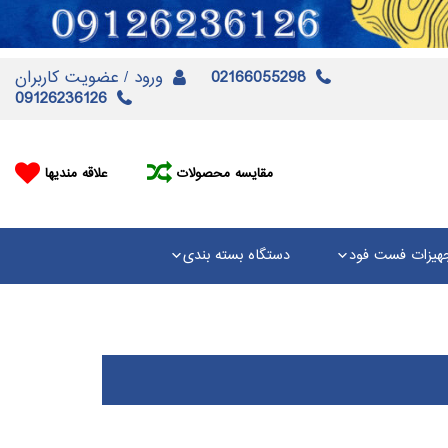
02166055298
ورود / عضویت کاربران
09126236126
مقایسه محصولات
علاقه مندیها
هیزات فست فود
دستگاه بسته بندی