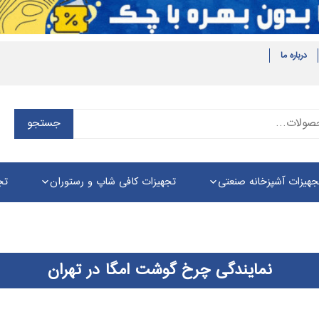
درباره ما
جستجو
جستجو
برای:
جهیزات آشپزخانه صنعتی
تجهیزات کافی شاپ و رستوران
تج
نمایندگی چرخ گوشت امگا در تهران