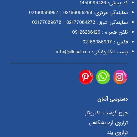
کد پستی: 1459994426
نمایندگی مرکزی:
02166055298
|
02166086997
نمایندگی شرق:
02177084273
|
02177089678
تلفن همراه :
09126236126
فکس : 02166086997
پست الکترونیکی: info@allscale.co
دسترسی آسان
چرخ گوشت الکتروکار
ترازوی آزمایشگاهی
ترازوی پند